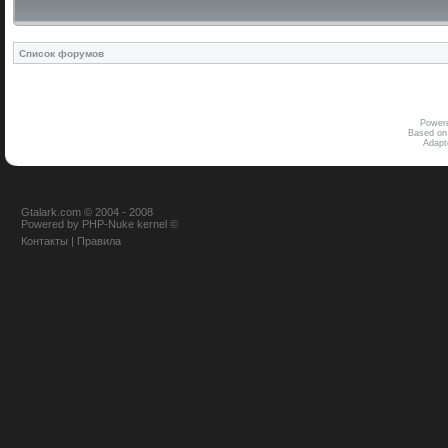
Список форумов
Power
Based on
Adap
Gtalark.com © 2004 - 2008
Powered
by
PHP-Nuke
kernel
©
Контакты
|
Правила