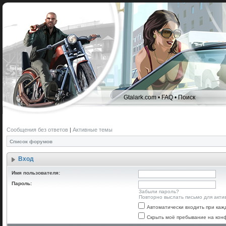
Gtalark.com
•
FAQ
•
Поиск
Сообщения без ответов
|
Активные темы
Список форумов
Вход
Имя пользователя:
Пароль:
Забыли пароль?
Повторно выслать письмо для акти
Автоматически входить при ка
Скрыть моё пребывание на конф