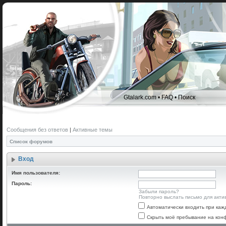
Gtalark.com
•
FAQ
•
Поиск
Сообщения без ответов
|
Активные темы
Список форумов
Вход
Имя пользователя:
Пароль:
Забыли пароль?
Повторно выслать письмо для акти
Автоматически входить при ка
Скрыть моё пребывание на конф