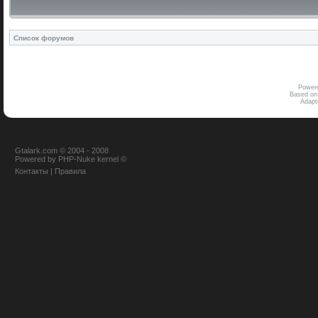
Список форумов
Power
Based on
Adap
Gtalark.com © 2004 - 2008
Powered
by
PHP-Nuke
kernel
©
Контакты
|
Правила