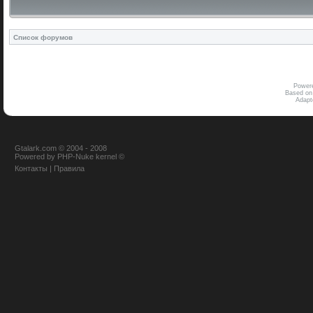
Список форумов
Power
Based on
Adap
Gtalark.com © 2004 - 2008
Powered
by
PHP-Nuke
kernel
©
Контакты
|
Правила