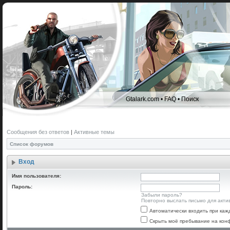
Gtalark.com
•
FAQ
•
Поиск
Сообщения без ответов
|
Активные темы
Список форумов
Вход
Имя пользователя:
Пароль:
Забыли пароль?
Повторно выслать письмо для акти
Автоматически входить при ка
Скрыть моё пребывание на конф