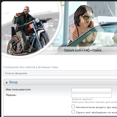
Gtalark.com
•
FAQ
•
Поиск
Сообщения без ответов
|
Активные темы
Список форумов
Вход
Имя пользователя:
Пароль:
Забыли пароль?
Повторно выслать письмо для акти
Автоматически входить при ка
Скрыть моё пребывание на конф