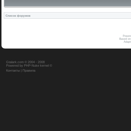
Список форумов
Power
Based on
Adap
Gtalark.com © 2004 - 2008
Powered
by
PHP-Nuke
kernel
©
Контакты
|
Правила