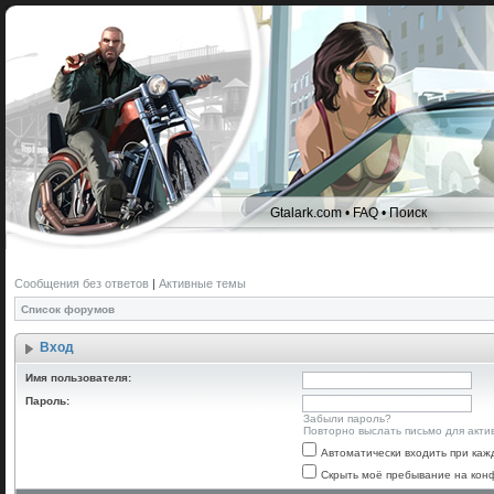
Gtalark.com
•
FAQ
•
Поиск
Сообщения без ответов
|
Активные темы
Список форумов
Вход
Имя пользователя:
Пароль:
Забыли пароль?
Повторно выслать письмо для акти
Автоматически входить при ка
Скрыть моё пребывание на конф