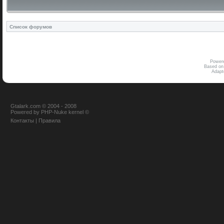
Список форумов
Power
Based on
Adap
Gtalark.com © 2004 - 2008
Powered
by
PHP-Nuke
kernel
©
Контакты
|
Правила