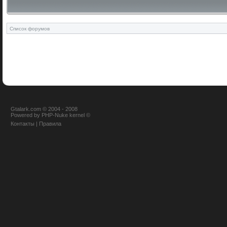
Список форумов
Gtalark.com © 2004 - 2008
Powered
by
PHP-Nuke
kernel
©
Контакты
|
Правила