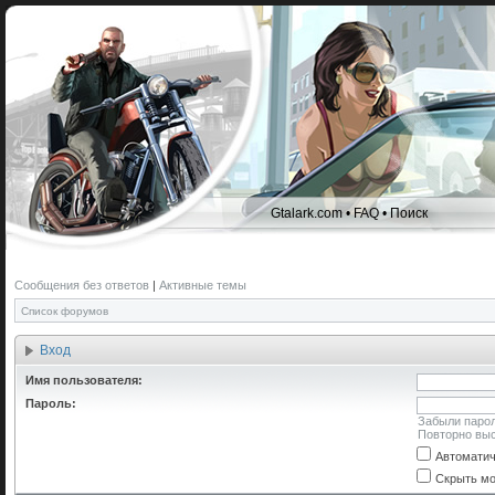
Gtalark.com
•
FAQ
•
Поиск
Сообщения без ответов
|
Активные темы
Список форумов
Вход
Имя пользователя:
Пароль:
Забыли паро
Повторно выс
Автоматич
Скрыть мо