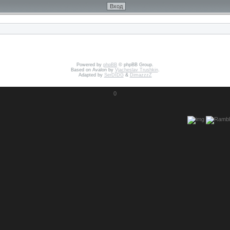
Powered by
phpBB
© phpBB Group.
Based on Avalon by
Vjacheslav Trushkin
.
Adapted by
SerDIDG
&
DimazzzZ
0