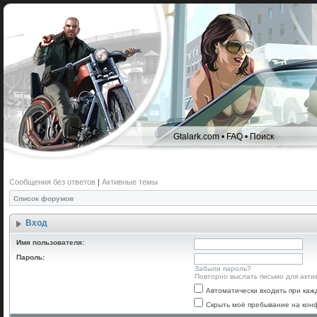
Gtalark.com
•
FAQ
•
Поиск
Сообщения без ответов
|
Активные темы
Список форумов
Вход
Имя пользователя:
Пароль:
Забыли пароль?
Повторно выслать письмо для акти
Автоматически входить при ка
Скрыть моё пребывание на конф