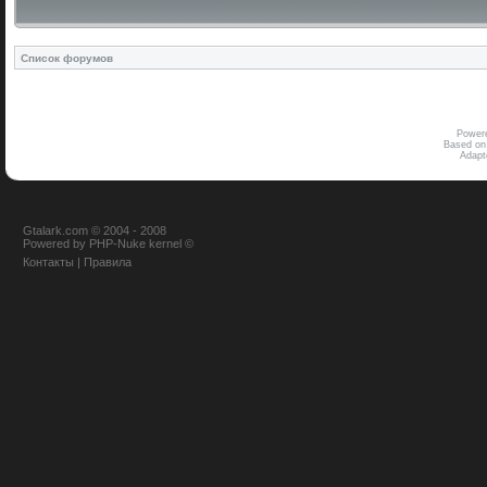
Список форумов
Power
Based on
Adap
Gtalark.com © 2004 - 2008
Powered
by
PHP-Nuke
kernel
©
Контакты
|
Правила