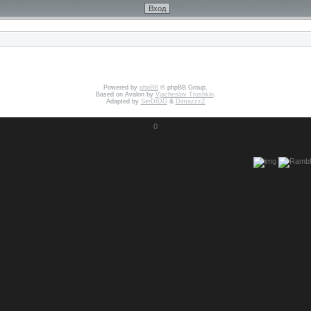
Powered by
phpBB
© phpBB Group.
Based on Avalon by
Vjacheslav Trushkin
.
Adapted by
SerDIDG
&
DimazzzZ
0