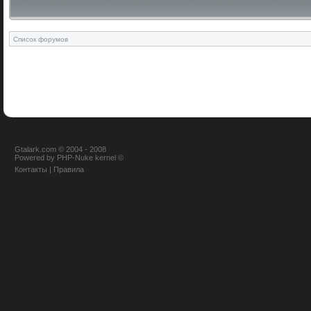
Список форумов
Gtalark.com © 2004 - 2008
Powered
by
PHP-Nuke
kernel
©
Контакты
|
Правила