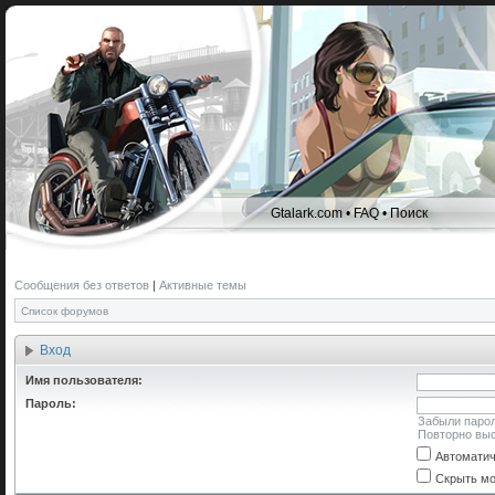
Gtalark.com
•
FAQ
•
Поиск
Сообщения без ответов
|
Активные темы
Список форумов
Вход
Имя пользователя:
Пароль:
Забыли паро
Повторно выс
Автоматич
Скрыть мо