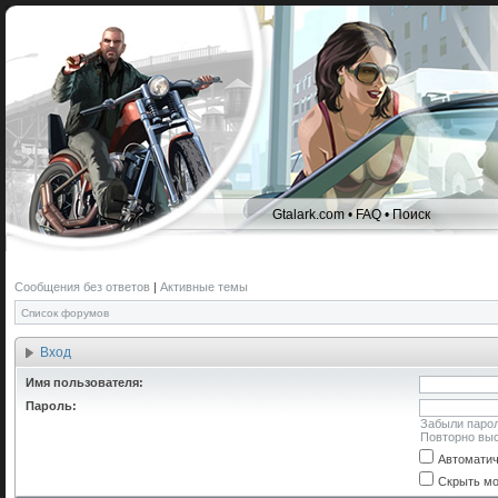
Gtalark.com
•
FAQ
•
Поиск
Сообщения без ответов
|
Активные темы
Список форумов
Вход
Имя пользователя:
Пароль:
Забыли паро
Повторно выс
Автоматич
Скрыть мо