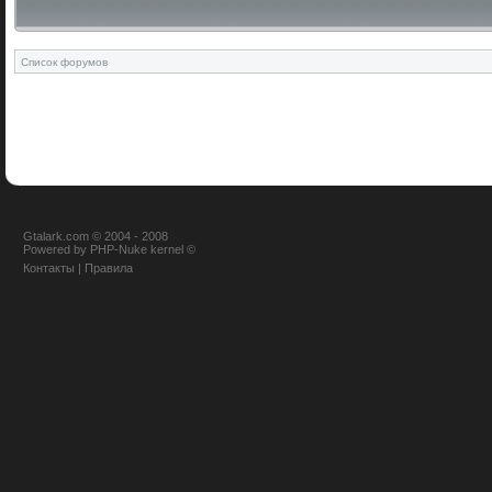
Список форумов
Gtalark.com © 2004 - 2008
Powered
by
PHP-Nuke
kernel
©
Контакты
|
Правила