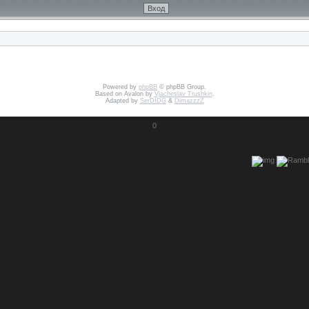
Powered by
phpBB
© phpBB Group.
Based on Avalon by
Vjacheslav Trushkin
.
Adapted by
SerDIDG
&
DimazzzZ
0