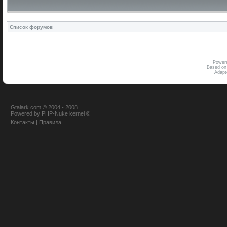
Список форумов
Power
Based on
Adap
Gtalark.com © 2004 - 2008
Powered
by
PHP-Nuke
kernel
©
Контакты
|
Правила