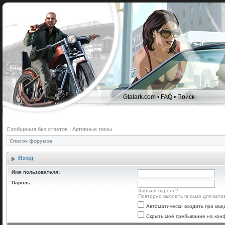
Gtalark.com
•
FAQ
•
Поиск
Сообщения без ответов
|
Активные темы
Список форумов
Вход
Имя пользователя:
Пароль:
Забыли пароль?
Повторно выслать письмо для акти
Автоматически входить при ка
Скрыть моё пребывание на конф