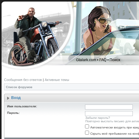
Gtalark.com
•
FAQ
•
Поиск
Сообщения без ответов
|
Активные темы
Список форумов
Вход
Имя пользователя:
Пароль:
Забыли пароль?
Повторно выслать письмо для акти
Автоматически входить при ка
Скрыть моё пребывание на конф