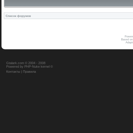
Список форумов
Power
Based on
Adap
Gtalark.com © 2004 - 2008
Powered
by
PHP-Nuke
kernel
©
Контакты
|
Правила