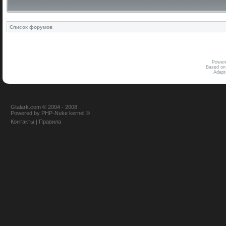
Список форумов
Power
Based on
Adap
Gtalark.com © 2004 - 2008
Powered
by
PHP-Nuke
kernel
©
Контакты
|
Правила