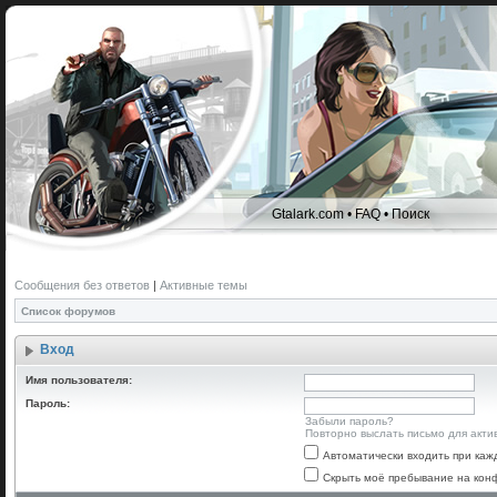
Gtalark.com
•
FAQ
•
Поиск
Сообщения без ответов
|
Активные темы
Список форумов
Вход
Имя пользователя:
Пароль:
Забыли пароль?
Повторно выслать письмо для акти
Автоматически входить при ка
Скрыть моё пребывание на конф