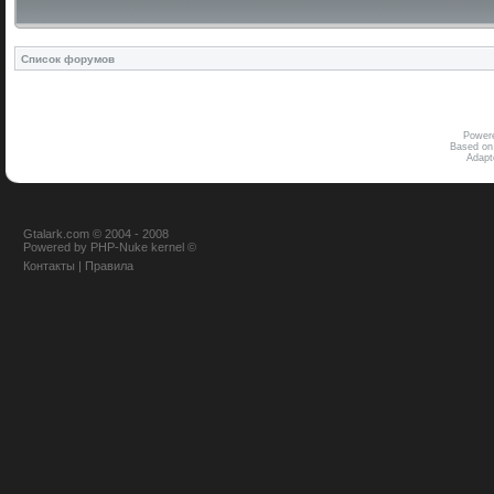
Список форумов
Power
Based on
Adap
Gtalark.com © 2004 - 2008
Powered
by
PHP-Nuke
kernel
©
Контакты
|
Правила