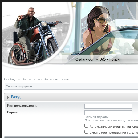
Gtalark.com
•
FAQ
•
Поиск
Сообщения без ответов
|
Активные темы
Список форумов
Вход
Имя пользователя:
Пароль:
Забыли пароль?
Повторно выслать письмо для акти
Автоматически входить при ка
Скрыть моё пребывание на конф