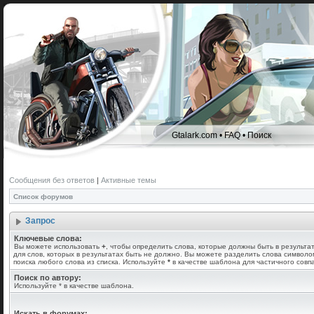
Gtalark.com
•
FAQ
•
Поиск
Сообщения без ответов
|
Активные темы
Список форумов
Запрос
Ключевые слова:
Вы можете использовать
+
, чтобы определить слова, которые должны быть в результа
для слов, которых в результатах быть не должно. Вы можете разделить слова символ
поиска любого слова из списка. Используйте
*
в качестве шаблона для частичного совп
Поиск по автору:
Используйте * в качестве шаблона.
Искать в форумах: