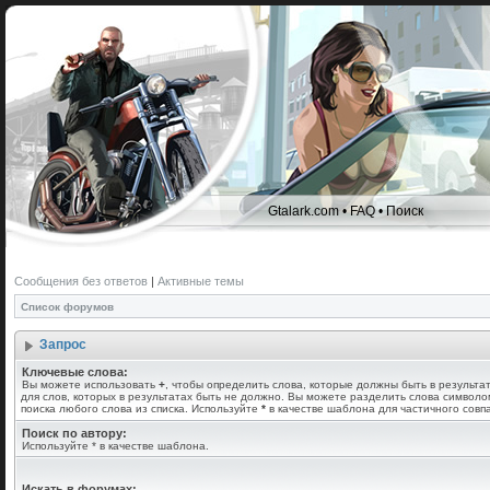
Gtalark.com
•
FAQ
•
Поиск
Сообщения без ответов
|
Активные темы
Список форумов
Запрос
Ключевые слова:
Вы можете использовать
+
, чтобы определить слова, которые должны быть в результа
для слов, которых в результатах быть не должно. Вы можете разделить слова символ
поиска любого слова из списка. Используйте
*
в качестве шаблона для частичного совп
Поиск по автору:
Используйте * в качестве шаблона.
Искать в форумах: