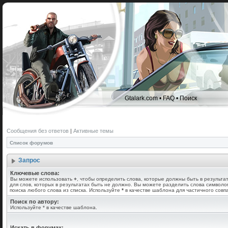
Gtalark.com
•
FAQ
•
Поиск
Сообщения без ответов
|
Активные темы
Список форумов
Запрос
Ключевые слова:
Вы можете использовать
+
, чтобы определить слова, которые должны быть в результа
для слов, которых в результатах быть не должно. Вы можете разделить слова символ
поиска любого слова из списка. Используйте
*
в качестве шаблона для частичного совп
Поиск по автору:
Используйте * в качестве шаблона.
Искать в форумах: