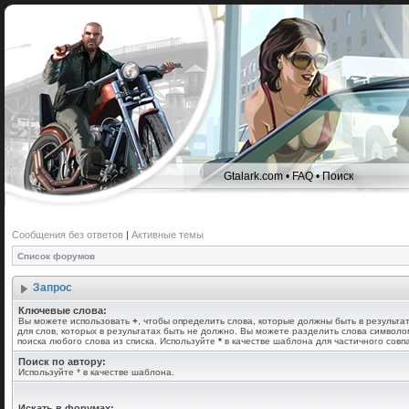
Gtalark.com
•
FAQ
•
Поиск
Сообщения без ответов
|
Активные темы
Список форумов
Запрос
Ключевые слова:
Вы можете использовать
+
, чтобы определить слова, которые должны быть в результа
для слов, которых в результатах быть не должно. Вы можете разделить слова символ
поиска любого слова из списка. Используйте
*
в качестве шаблона для частичного совп
Поиск по автору:
Используйте * в качестве шаблона.
Искать в форумах: