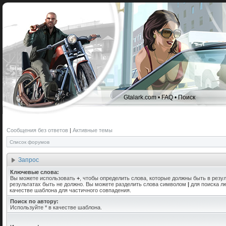
Gtalark.com
•
FAQ
•
Поиск
Сообщения без ответов
|
Активные темы
Список форумов
Запрос
Ключевые слова:
Вы можете использовать
+
, чтобы определить слова, которые должны быть в резул
результатах быть не должно. Вы можете разделить слова символом
|
для поиска лю
качестве шаблона для частичного совпадения.
Поиск по автору:
Используйте * в качестве шаблона.