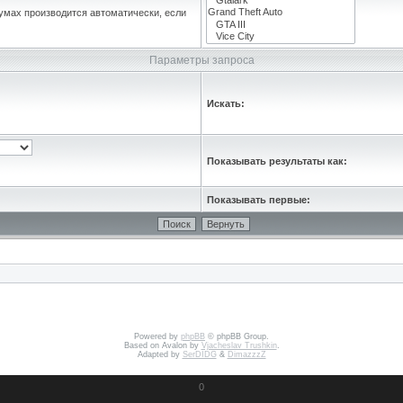
умах производится автоматически, если
Параметры запроса
Искать:
Показывать результаты как:
Показывать первые:
Powered by
phpBB
© phpBB Group.
Based on Avalon by
Vjacheslav Trushkin
.
Adapted by
SerDIDG
&
DimazzzZ
0