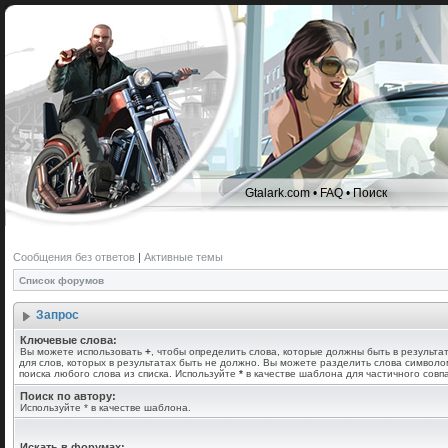
Gtalark.com
•
FAQ
•
Поиск
Сообщения без ответов
|
Активные темы
Список форумов
Запрос
Ключевые слова:
Вы можете использовать
+
, чтобы определить слова, которые должны быть в результа
для слов, которых в результатах быть не должно. Вы можете разделить слова символ
поиска любого слова из списка. Используйте
*
в качестве шаблона для частичного совп
Поиск по автору:
Используйте * в качестве шаблона.
Искать в форумах: