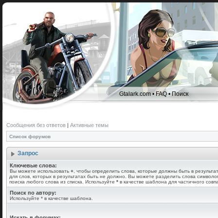
Gtalark.com
•
FAQ
•
Поиск
Сообщения без ответов
|
Активные темы
Список форумов
Запрос
Ключевые слова:
Вы можете использовать
+
, чтобы определить слова, которые должны быть в результа
для слов, которых в результатах быть не должно. Вы можете разделить слова символ
поиска любого слова из списка. Используйте
*
в качестве шаблона для частичного совп
Поиск по автору:
Используйте * в качестве шаблона.
Искать в форумах: