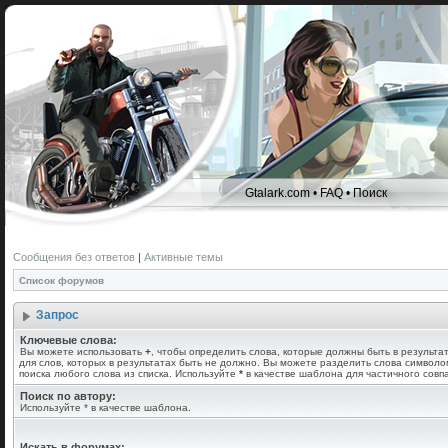
Gtalark.com
•
FAQ
•
Поиск
Сообщения без ответов
|
Активные темы
Список форумов
Запрос
Ключевые слова:
Вы можете использовать
+
, чтобы определить слова, которые должны быть в результа
для слов, которых в результатах быть не должно. Вы можете разделить слова символ
поиска любого слова из списка. Используйте
*
в качестве шаблона для частичного совп
Поиск по автору:
Используйте * в качестве шаблона.
Искать в форумах: