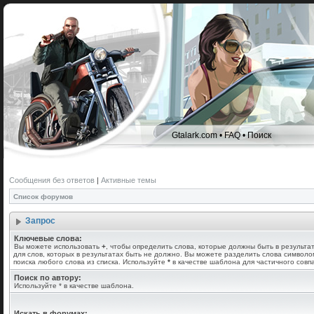
Gtalark.com
•
FAQ
•
Поиск
Сообщения без ответов
|
Активные темы
Список форумов
Запрос
Ключевые слова:
Вы можете использовать
+
, чтобы определить слова, которые должны быть в результа
для слов, которых в результатах быть не должно. Вы можете разделить слова символ
поиска любого слова из списка. Используйте
*
в качестве шаблона для частичного совп
Поиск по автору:
Используйте * в качестве шаблона.
Искать в форумах: