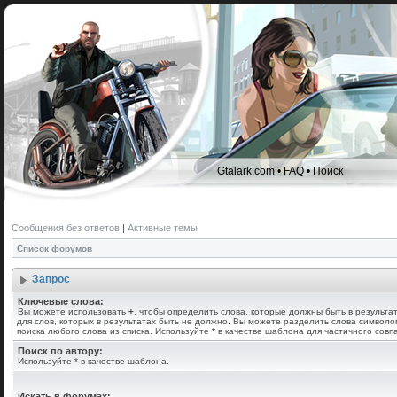
Gtalark.com
•
FAQ
•
Поиск
Сообщения без ответов
|
Активные темы
Список форумов
Запрос
Ключевые слова:
Вы можете использовать
+
, чтобы определить слова, которые должны быть в результа
для слов, которых в результатах быть не должно. Вы можете разделить слова символ
поиска любого слова из списка. Используйте
*
в качестве шаблона для частичного совп
Поиск по автору:
Используйте * в качестве шаблона.
Искать в форумах: