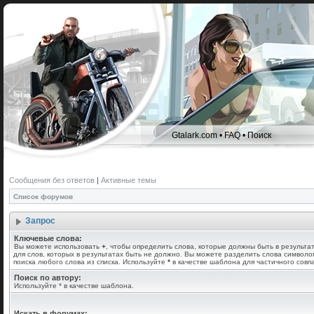
Gtalark.com
•
FAQ
•
Поиск
Сообщения без ответов
|
Активные темы
Список форумов
Запрос
Ключевые слова:
Вы можете использовать
+
, чтобы определить слова, которые должны быть в результа
для слов, которых в результатах быть не должно. Вы можете разделить слова символ
поиска любого слова из списка. Используйте
*
в качестве шаблона для частичного совп
Поиск по автору:
Используйте * в качестве шаблона.
Искать в форумах: