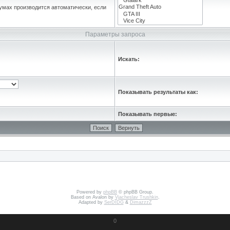
умах производится автоматически, если
Параметры запроса
Искать:
Показывать результаты как:
Показывать первые:
Powered by
phpBB
© phpBB Group.
Based on Avalon by
Vjacheslav Trushkin
.
Adapted by
SerDIDG
&
DimazzzZ
0