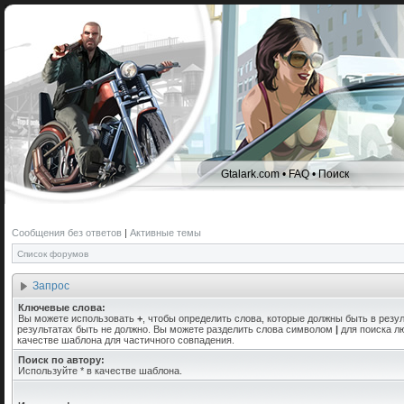
Gtalark.com
•
FAQ
•
Поиск
Сообщения без ответов
|
Активные темы
Список форумов
Запрос
Ключевые слова:
Вы можете использовать
+
, чтобы определить слова, которые должны быть в резул
результатах быть не должно. Вы можете разделить слова символом
|
для поиска лю
качестве шаблона для частичного совпадения.
Поиск по автору:
Используйте * в качестве шаблона.