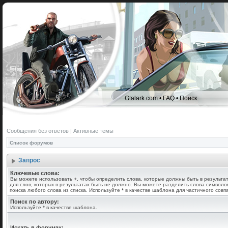
Gtalark.com
•
FAQ
•
Поиск
Сообщения без ответов
|
Активные темы
Список форумов
Запрос
Ключевые слова:
Вы можете использовать
+
, чтобы определить слова, которые должны быть в результа
для слов, которых в результатах быть не должно. Вы можете разделить слова символ
поиска любого слова из списка. Используйте
*
в качестве шаблона для частичного совп
Поиск по автору:
Используйте * в качестве шаблона.
Искать в форумах: