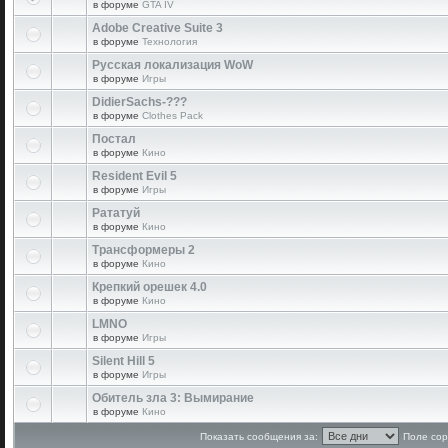
в форуме
GTA IV
Adobe Creative Suite 3
в форуме
Технология
Русская локализация WoW
в форуме
Игры
DidierSachs-???
в форуме
Clothes Pack
Постал
в форуме
Кино
Resident Evil 5
в форуме
Игры
Рататуй
в форуме
Кино
Трансформеры 2
в форуме
Кино
Крепкий орешек 4.0
в форуме
Кино
LMNO
в форуме
Игры
Silent Hill 5
в форуме
Игры
Обитель зла 3: Вымирание
в форуме
Кино
Показать сообщения за:
Поле сор