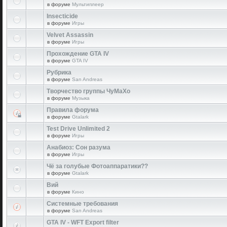
в форуме
Мультиплеер
Insecticide
в форуме
Игры
Velvet Assassin
в форуме
Игры
Прохождение GTA IV
в форуме
GTA IV
Рубрика
в форуме
San Andreas
Творчество группы ЧуМаХо
в форуме
Музыка
Правила форума
в форуме
Gtalark
Test Drive Unlimited 2
в форуме
Игры
Анабиоз: Сон разума
в форуме
Игры
Чё за голубые Фотоаппаратики??
в форуме
Gtalark
Вий
в форуме
Кино
Системные требования
в форуме
San Andreas
GTA IV - WFT Export filter