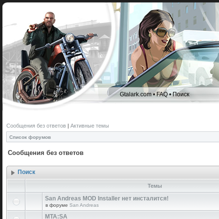
Gtalark.com
•
FAQ
•
Поиск
Сообщения без ответов
|
Активные темы
Список форумов
Сообщения без ответов
Поиск
Темы
San Andreas MOD Installer нет инсталится!
в форуме
San Andreas
MTA:SA