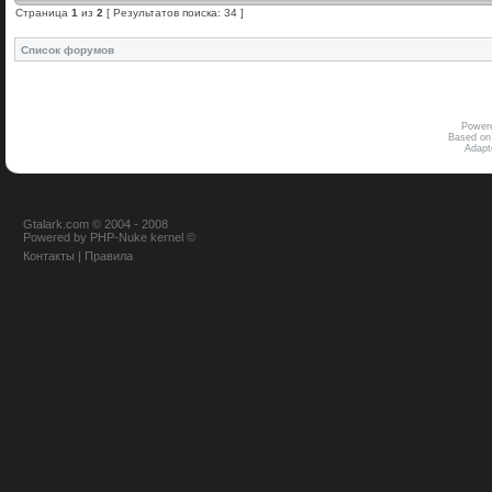
Страница
1
из
2
[ Результатов поиска: 34 ]
Список форумов
Power
Based on
Adap
Gtalark.com © 2004 - 2008
Powered
by
PHP-Nuke
kernel
©
Контакты
|
Правила