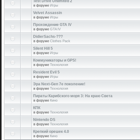
Test Drive Unlimited 2
в форуме
Игры
Velvet Assassin
в форуме
Игры
Прохождение GTA IV
в форуме
GTA IV
DidierSachs-???
в форуме
Clothes Pack
Silent Hill 5
в форуме
Игры
Коммуникаторы и GPS!
в форуме
Технология
Resident Evil 5
в форуме
Игры
Эра Next-Gen 7е поколение!
в форуме
Технология
Пираты Карибского моря 3: На краю Света
в форуме
Кино
КПК
в форуме
Технология
Nintendo DS
в форуме
Технология
Крепкий орешек 4.0
в форуме
Кино