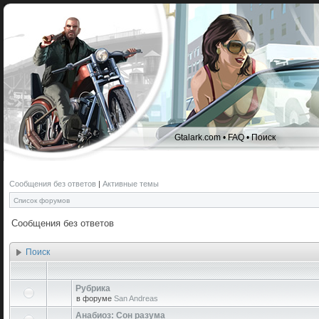
Gtalark.com
•
FAQ
•
Поиск
Сообщения без ответов
|
Активные темы
Список форумов
Сообщения без ответов
Поиск
Рубрика
в форуме
San Andreas
Анабиоз: Сон разума