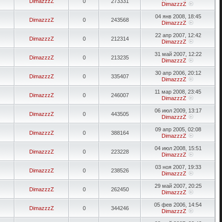
DimazzzZ
0
273331
DimazzzZ
04 янв 2008, 18:45
DimazzzZ
0
243568
DimazzzZ
22 апр 2007, 12:42
DimazzzZ
0
212314
DimazzzZ
31 май 2007, 12:22
DimazzzZ
0
213235
DimazzzZ
30 апр 2006, 20:12
DimazzzZ
0
335407
DimazzzZ
11 мар 2008, 23:45
DimazzzZ
0
246007
DimazzzZ
06 июл 2009, 13:17
DimazzzZ
0
443505
DimazzzZ
09 апр 2005, 02:08
DimazzzZ
0
388164
DimazzzZ
04 июл 2008, 15:51
DimazzzZ
0
223228
DimazzzZ
03 ноя 2007, 19:33
DimazzzZ
0
238526
DimazzzZ
29 май 2007, 20:25
DimazzzZ
0
262450
DimazzzZ
05 фев 2006, 14:54
DimazzzZ
0
344246
DimazzzZ