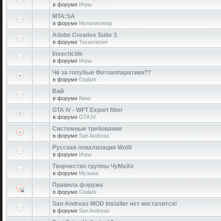
в форуме
Игры
MTA:SA
в форуме
Мультиплеер
Adobe Creative Suite 3
в форуме
Технология
Insecticide
в форуме
Игры
Чё за голубые Фотоаппаратики??
в форуме
Gtalark
Вий
в форуме
Кино
GTA IV - WFT Export filter
в форуме
GTA IV
Системные требования
в форуме
San Andreas
Русская локализация WoW
в форуме
Игры
Творчество группы ЧуМаХо
в форуме
Музыка
Правила форума
в форуме
Gtalark
San Andreas MOD Installer нет инсталится!
в форуме
San Andreas