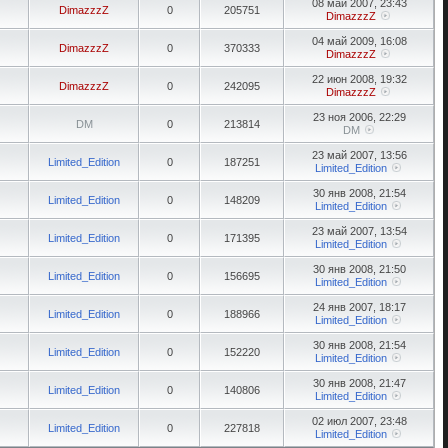
08 май 2007, 23:43
DimazzzZ
0
205751
DimazzzZ
04 май 2009, 16:08
DimazzzZ
0
370333
DimazzzZ
22 июн 2008, 19:32
DimazzzZ
0
242095
DimazzzZ
23 ноя 2006, 22:29
DM
0
213814
DM
23 май 2007, 13:56
Limited_Edition
0
187251
Limited_Edition
30 янв 2008, 21:54
Limited_Edition
0
148209
Limited_Edition
23 май 2007, 13:54
Limited_Edition
0
171395
Limited_Edition
30 янв 2008, 21:50
Limited_Edition
0
156695
Limited_Edition
24 янв 2007, 18:17
Limited_Edition
0
188966
Limited_Edition
30 янв 2008, 21:54
Limited_Edition
0
152220
Limited_Edition
30 янв 2008, 21:47
Limited_Edition
0
140806
Limited_Edition
02 июл 2007, 23:48
Limited_Edition
0
227818
Limited_Edition