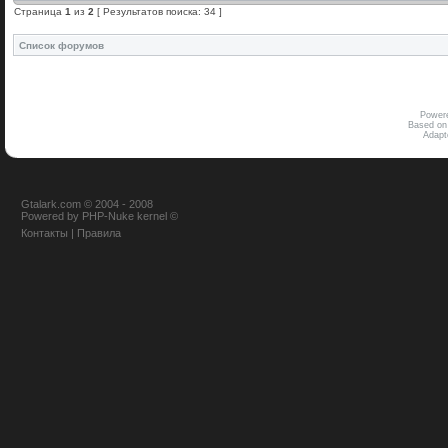
Страница
1
из
2
[ Результатов поиска: 34 ]
Список форумов
Power
Based on
Adap
Gtalark.com © 2004 - 2008
Powered
by
PHP-Nuke
kernel
©
Контакты
|
Правила