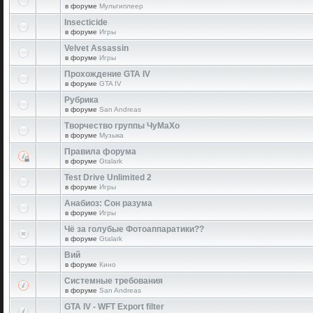
в форуме
Мультиплеер
Insecticide
в форуме
Игры
Velvet Assassin
в форуме
Игры
Прохождение GTA IV
в форуме
GTA IV
Рубрика
в форуме
San Andreas
Творчество группы ЧуМаХо
в форуме
Музыка
Правила форума
в форуме
Gtalark
Test Drive Unlimited 2
в форуме
Игры
Анабиоз: Сон разума
в форуме
Игры
Чё за голубые Фотоаппаратики??
в форуме
Gtalark
Вий
в форуме
Кино
Системные требования
в форуме
San Andreas
GTA IV - WFT Export filter