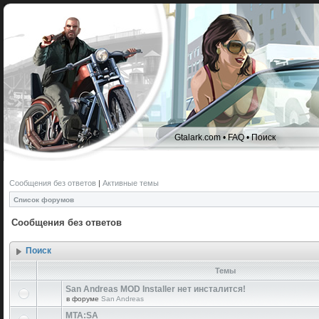
Gtalark.com
•
FAQ
•
Поиск
Сообщения без ответов
|
Активные темы
Список форумов
Сообщения без ответов
Поиск
Темы
San Andreas MOD Installer нет инсталится!
в форуме
San Andreas
MTA:SA