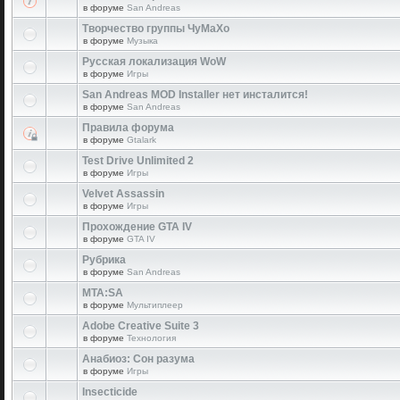
в форуме
San Andreas
Творчество группы ЧуМаХо
в форуме
Музыка
Русская локализация WoW
в форуме
Игры
San Andreas MOD Installer нет инсталится!
в форуме
San Andreas
Правила форума
в форуме
Gtalark
Test Drive Unlimited 2
в форуме
Игры
Velvet Assassin
в форуме
Игры
Прохождение GTA IV
в форуме
GTA IV
Рубрика
в форуме
San Andreas
MTA:SA
в форуме
Мультиплеер
Adobe Creative Suite 3
в форуме
Технология
Анабиоз: Сон разума
в форуме
Игры
Insecticide