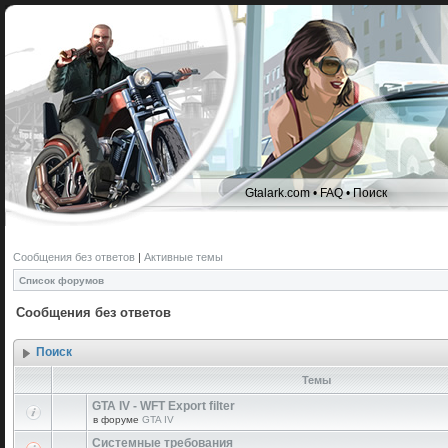
Gtalark.com
•
FAQ
•
Поиск
Сообщения без ответов
|
Активные темы
Список форумов
Сообщения без ответов
Поиск
Темы
GTA IV - WFT Export filter
в форуме
GTA IV
Системные требования