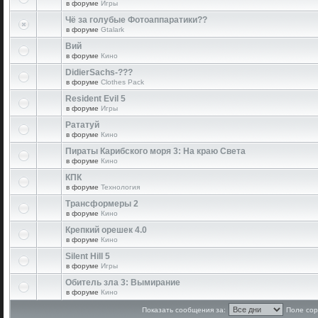
в форуме
Игры
Чё за голубые Фотоаппаратики??
в форуме
Gtalark
Вий
в форуме
Кино
DidierSachs-???
в форуме
Clothes Pack
Resident Evil 5
в форуме
Игры
Рататуй
в форуме
Кино
Пираты Карибского моря 3: На краю Света
в форуме
Кино
КПК
в форуме
Технология
Трансформеры 2
в форуме
Кино
Крепкий орешек 4.0
в форуме
Кино
Silent Hill 5
в форуме
Игры
Обитель зла 3: Вымирание
в форуме
Кино
Показать сообщения за:
Поле сор