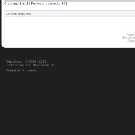
Страница
1
из
2
[ Результатов поиска: 34 ]
Список форумов
Power
Based on
Adap
Gtalark.com © 2004 - 2008
Powered
by
PHP-Nuke
kernel
©
Контакты
|
Правила