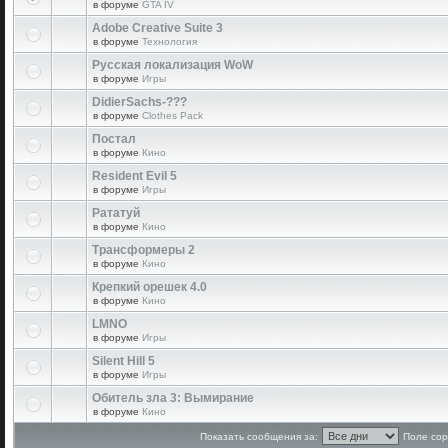
в форуме
GTA IV
Adobe Creative Suite 3
в форуме
Технология
Русская локализация WoW
в форуме
Игры
DidierSachs-???
в форуме
Clothes Pack
Постал
в форуме
Кино
Resident Evil 5
в форуме
Игры
Рататуй
в форуме
Кино
Трансформеры 2
в форуме
Кино
Крепкий орешек 4.0
в форуме
Кино
LMNO
в форуме
Игры
Silent Hill 5
в форуме
Игры
Обитель зла 3: Вымирание
в форуме
Кино
Показать сообщения за:
Поле сор