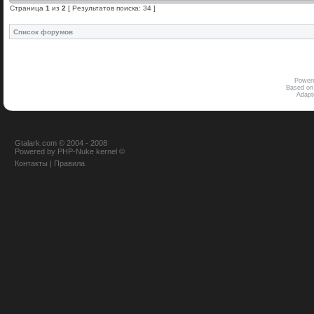
Страница
1
из
2
[ Результатов поиска: 34 ]
Список форумов
Power
Based on
Adap
Gtalark.com © 2004 - 2008
Powered
by
PHP-Nuke
kernel
©
Контакты
|
Правила