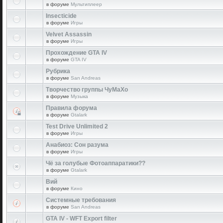
в форуме
Мультиплеер
Insecticide
в форуме
Игры
Velvet Assassin
в форуме
Игры
Прохождение GTA IV
в форуме
GTA IV
Рубрика
в форуме
San Andreas
Творчество группы ЧуМаХо
в форуме
Музыка
Правила форума
в форуме
Gtalark
Test Drive Unlimited 2
в форуме
Игры
Анабиоз: Сон разума
в форуме
Игры
Чё за голубые Фотоаппаратики??
в форуме
Gtalark
Вий
в форуме
Кино
Системные требования
в форуме
San Andreas
GTA IV - WFT Export filter