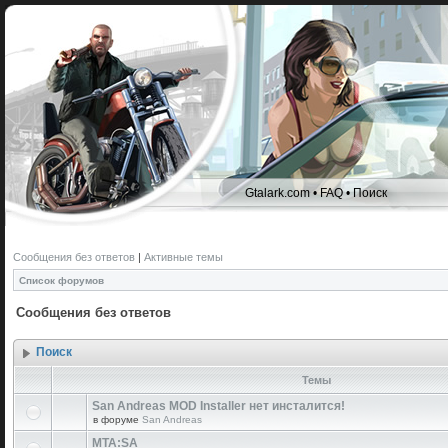
Gtalark.com
•
FAQ
•
Поиск
Сообщения без ответов
|
Активные темы
Список форумов
Сообщения без ответов
Поиск
Темы
San Andreas MOD Installer нет инсталится!
в форуме
San Andreas
MTA:SA