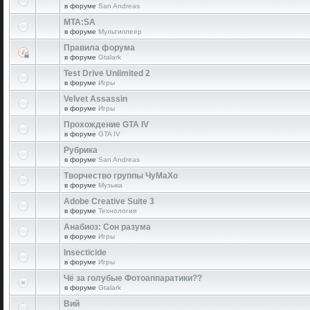
в форуме
San Andreas
MTA:SA
в форуме
Мультиплеер
Правила форума
в форуме
Gtalark
Test Drive Unlimited 2
в форуме
Игры
Velvet Assassin
в форуме
Игры
Прохождение GTA IV
в форуме
GTA IV
Рубрика
в форуме
San Andreas
Творчество группы ЧуМаХо
в форуме
Музыка
Adobe Creative Suite 3
в форуме
Технология
Анабиоз: Сон разума
в форуме
Игры
Insecticide
в форуме
Игры
Чё за голубые Фотоаппаратики??
в форуме
Gtalark
Вий