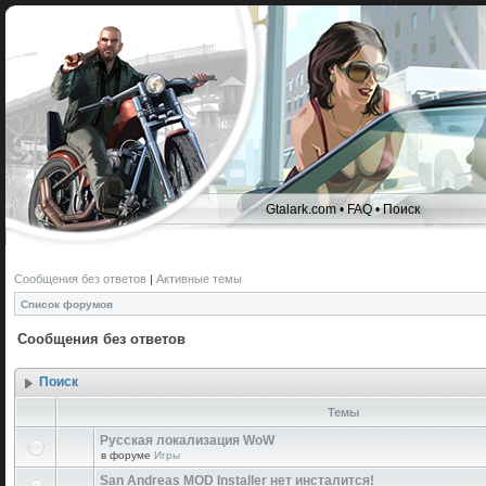
Gtalark.com
•
FAQ
•
Поиск
Сообщения без ответов
|
Активные темы
Список форумов
Сообщения без ответов
Поиск
Темы
Русская локализация WoW
в форуме
Игры
San Andreas MOD Installer нет инсталится!