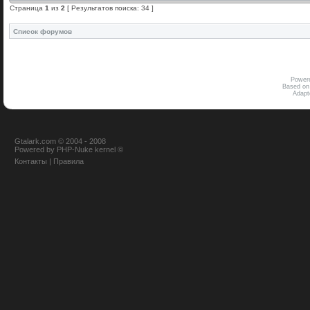
Страница
1
из
2
[ Результатов поиска: 34 ]
Список форумов
Power
Based on
Adap
Gtalark.com © 2004 - 2008
Powered
by
PHP-Nuke
kernel
©
Контакты
|
Правила