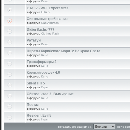
в форуме
Кино
GTA IV - WFT Export filter
в форуме
GTA IV
Системные требования
в форуме
San Andreas
DidierSachs-???
в форуме
Clothes Pack
Рататуй
в форуме
Кино
Пираты Карибского моря 3: На краю Света
в форуме
Кино
Трансформеры 2
в форуме
Кино
Крепкий орешек 4.0
в форуме
Кино
Silent Hill 5
в форуме
Игры
Обитель зла 3: Вымирание
в форуме
Кино
Постал
в форуме
Кино
Resident Evil 5
в форуме
Игры
Показать сообщения за:
Поле сор