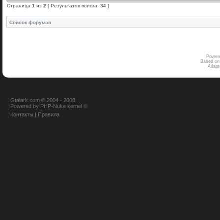
Страница
1
из
2
[ Результатов поиска: 34 ]
Список форумов
Power
Based on
Adap
Gtalark.com © 2004 - 2008
Powered
by
PHP-Nuke
kernel
©
Контакты
|
Правила