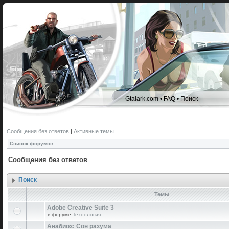
Gtalark.com
•
FAQ
•
Поиск
Сообщения без ответов
|
Активные темы
Список форумов
Сообщения без ответов
Поиск
Темы
Adobe Creative Suite 3
в форуме
Технология
Анабиоз: Сон разума