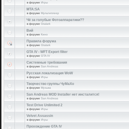
в форуме
Игры
MTA:SA
в форуме
Мультиплеер
Чё за голубые Фотоаппаратики??
в форуме
Gtalark
Вий
в форуме
Кино
Правила форума
в форуме
Gtalark
GTA IV - WFT Export filter
в форуме
GTA IV
Системные требования
в форуме
San Andreas
Русская локализация WoW
в форуме
Игры
Творчество группы ЧуМаХо
в форуме
Музыка
San Andreas MOD Installer нет инсталится!
в форуме
San Andreas
Test Drive Unlimited 2
в форуме
Игры
Velvet Assassin
в форуме
Игры
Прохождение GTA IV