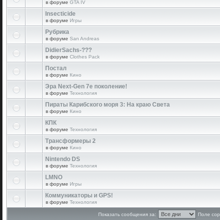
в форуме
GTA IV
Insecticide
в форуме
Игры
Рубрика
в форуме
San Andreas
DidierSachs-???
в форуме
Clothes Pack
Постал
в форуме
Кино
Эра Next-Gen 7е поколение!
в форуме
Технология
Пираты Карибского моря 3: На краю Света
в форуме
Кино
КПК
в форуме
Технология
Трансформеры 2
в форуме
Кино
Nintendo DS
в форуме
Технология
LMNO
в форуме
Игры
Коммуникаторы и GPS!
в форуме
Технология
Показать сообщения за:
Поле сор