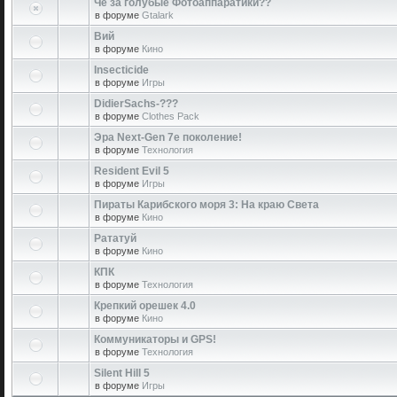
Чё за голубые Фотоаппаратики??
в форуме
Gtalark
Вий
в форуме
Кино
Insecticide
в форуме
Игры
DidierSachs-???
в форуме
Clothes Pack
Эра Next-Gen 7е поколение!
в форуме
Технология
Resident Evil 5
в форуме
Игры
Пираты Карибского моря 3: На краю Света
в форуме
Кино
Рататуй
в форуме
Кино
КПК
в форуме
Технология
Крепкий орешек 4.0
в форуме
Кино
Коммуникаторы и GPS!
в форуме
Технология
Silent Hill 5
в форуме
Игры