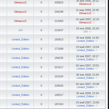
30 апр 2006, 20:12
DimazzzZ
0
335823
DimazzzZ
11 мар 2008, 23:45
DimazzzZ
0
246198
DimazzzZ
31 май 2007, 12:22
DimazzzZ
0
213383
DimazzzZ
23 ноя 2006, 22:29
DM
0
214037
DM
30 янв 2008, 21:50
Limited_Edition
0
156813
Limited_Edition
23 май 2007, 13:54
Limited_Edition
0
171568
Limited_Edition
24 янв 2007, 18:17
Limited_Edition
0
189235
Limited_Edition
02 июл 2007, 23:51
Limited_Edition
0
221517
Limited_Edition
30 янв 2008, 21:54
Limited_Edition
0
152324
Limited_Edition
02 июл 2007, 23:48
Limited_Edition
0
228026
Limited_Edition
30 янв 2008, 21:54
Limited_Edition
0
148317
Limited_Edition
23 май 2007, 13:56
Limited_Edition
0
187424
Limited_Edition