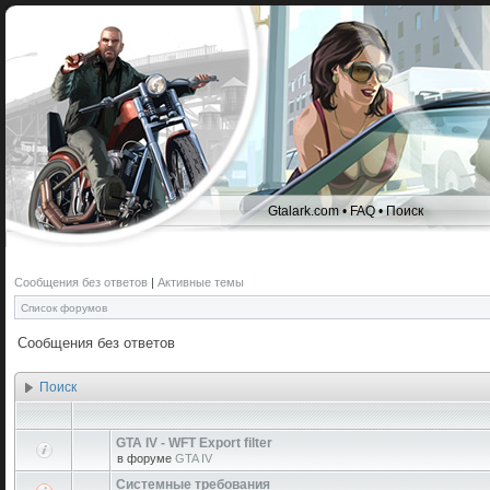
Gtalark.com
•
FAQ
•
Поиск
Сообщения без ответов
|
Активные темы
Список форумов
Сообщения без ответов
Поиск
GTA IV - WFT Export filter
в форуме
GTA IV
Системные требования