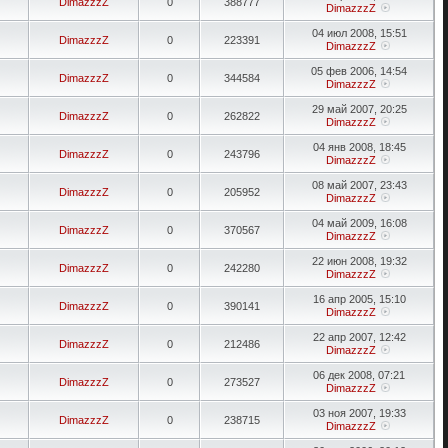
DimazzzZ
0
388777
DimazzzZ
04 июл 2008, 15:51
DimazzzZ
0
223391
DimazzzZ
05 фев 2006, 14:54
DimazzzZ
0
344584
DimazzzZ
29 май 2007, 20:25
DimazzzZ
0
262822
DimazzzZ
04 янв 2008, 18:45
DimazzzZ
0
243796
DimazzzZ
08 май 2007, 23:43
DimazzzZ
0
205952
DimazzzZ
04 май 2009, 16:08
DimazzzZ
0
370567
DimazzzZ
22 июн 2008, 19:32
DimazzzZ
0
242280
DimazzzZ
16 апр 2005, 15:10
DimazzzZ
0
390141
DimazzzZ
22 апр 2007, 12:42
DimazzzZ
0
212486
DimazzzZ
06 дек 2008, 07:21
DimazzzZ
0
273527
DimazzzZ
03 ноя 2007, 19:33
DimazzzZ
0
238715
DimazzzZ