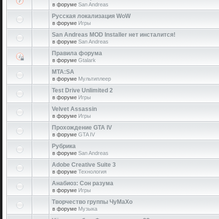
в форуме
San Andreas
Русская локализация WoW
в форуме
Игры
San Andreas MOD Installer нет инсталится!
в форуме
San Andreas
Правила форума
в форуме
Gtalark
MTA:SA
в форуме
Мультиплеер
Test Drive Unlimited 2
в форуме
Игры
Velvet Assassin
в форуме
Игры
Прохождение GTA IV
в форуме
GTA IV
Рубрика
в форуме
San Andreas
Adobe Creative Suite 3
в форуме
Технология
Анабиоз: Сон разума
в форуме
Игры
Творчество группы ЧуМаХо
в форуме
Музыка