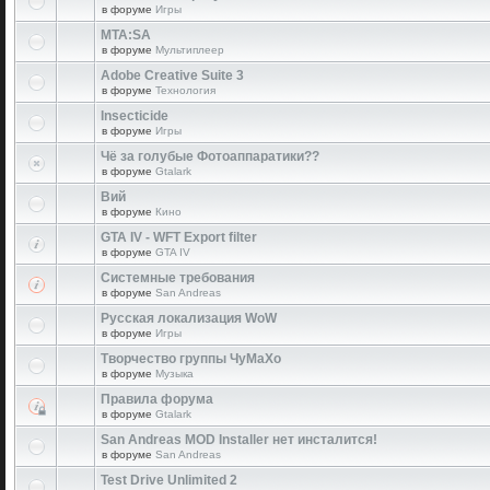
в форуме
Игры
MTA:SA
в форуме
Мультиплеер
Adobe Creative Suite 3
в форуме
Технология
Insecticide
в форуме
Игры
Чё за голубые Фотоаппаратики??
в форуме
Gtalark
Вий
в форуме
Кино
GTA IV - WFT Export filter
в форуме
GTA IV
Системные требования
в форуме
San Andreas
Русская локализация WoW
в форуме
Игры
Творчество группы ЧуМаХо
в форуме
Музыка
Правила форума
в форуме
Gtalark
San Andreas MOD Installer нет инсталится!
в форуме
San Andreas
Test Drive Unlimited 2