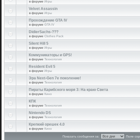
в форуме
Игры
Velvet Assassin
в форуме
Игры
Прохождение GTA IV
в форуме
GTA IV
DidierSachs-???
в форуме
Clothes Pack
Silent Hill 5
в форуме
Игры
Коммуникаторы и GPS!
в форуме
Технология
Resident Evil 5
в форуме
Игры
Эра Next-Gen 7е поколение!
в форуме
Технология
Пираты Карибского моря 3: На краю Света
в форуме
Кино
КПК
в форуме
Технология
Nintendo DS
в форуме
Технология
Крепкий орешек 4.0
в форуме
Кино
Показать сообщения за:
Поле сор