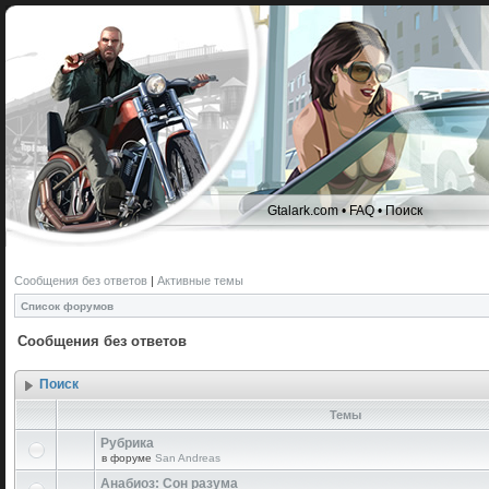
Gtalark.com
•
FAQ
•
Поиск
Сообщения без ответов
|
Активные темы
Список форумов
Сообщения без ответов
Поиск
Темы
Рубрика
в форуме
San Andreas
Анабиоз: Сон разума