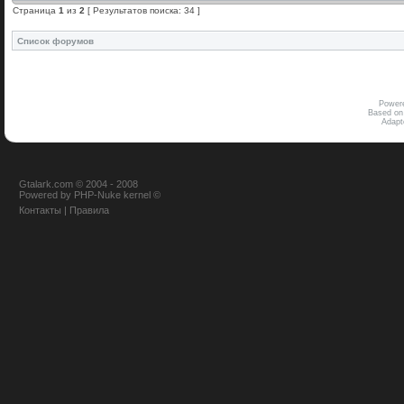
Страница
1
из
2
[ Результатов поиска: 34 ]
Список форумов
Power
Based on
Adap
Gtalark.com © 2004 - 2008
Powered
by
PHP-Nuke
kernel
©
Контакты
|
Правила