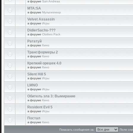
в форуме
San Andreas
MTA:SA
в форуме
Мультиплеер
Velvet Assassin
в форуме
Игры
DidierSachs-???
в форуме
Clothes Pack
Рататуй
в форуме
Кино
Трансформеры 2
в форуме
Кино
Крепкий орешек 4.0
в форуме
Кино
Silent Hill 5
в форуме
Игры
LMNO
в форуме
Игры
Обитель зла 3: Вымирание
в форуме
Кино
Resident Evil 5
в форуме
Игры
Постал
в форуме
Кино
Показать сообщения за:
Поле сор