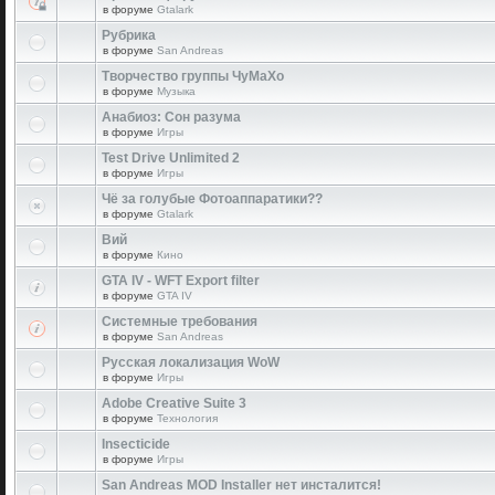
в форуме
Gtalark
Рубрика
в форуме
San Andreas
Творчество группы ЧуМаХо
в форуме
Музыка
Анабиоз: Сон разума
в форуме
Игры
Test Drive Unlimited 2
в форуме
Игры
Чё за голубые Фотоаппаратики??
в форуме
Gtalark
Вий
в форуме
Кино
GTA IV - WFT Export filter
в форуме
GTA IV
Системные требования
в форуме
San Andreas
Русская локализация WoW
в форуме
Игры
Adobe Creative Suite 3
в форуме
Технология
Insecticide
в форуме
Игры
San Andreas MOD Installer нет инсталится!