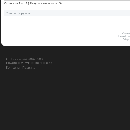
Страница
1
из
2
[ Результатов поиска: 34 ]
Список форумов
Power
Based on
Adap
Gtalark.com © 2004 - 2008
Powered
by
PHP-Nuke
kernel
©
Контакты
|
Правила