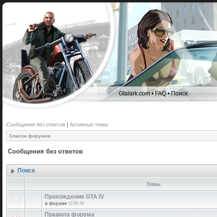
Gtalark.com
•
FAQ
•
Поиск
Сообщения без ответов
|
Активные темы
Список форумов
Сообщения без ответов
Поиск
Темы
Прохождение GTA IV
в форуме
GTA IV
Правила форума