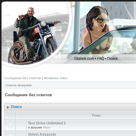
Gtalark.com
•
FAQ
•
Поиск
Сообщения без ответов
|
Активные темы
Список форумов
Сообщения без ответов
Поиск
Темы
Test Drive Unlimited 2
в форуме
Игры
Velvet Assassin