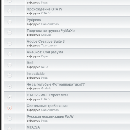
в форуме
Игры
Прохождение GTA IV
в форуме
GTA IV
Рубрика
в форуме
San Andreas
Творчество группы ЧуМаХо
в форуме
Музыка
Adobe Creative Suite 3
в форуме
Технология
Анабиоз: Сон разума
в форуме
Игры
Вий
в форуме
Кино
Insecticide
в форуме
Игры
Чё за голубые Фотоаппаратики??
в форуме
Gtalark
GTA IV - WFT Export filter
в форуме
GTA IV
Системные требования
в форуме
San Andreas
Русская локализация WoW
в форуме
Игры
MTA:SA