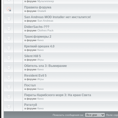
в форуме
Мультиплеер
Правила форума
в форуме
Gtalark
San Andreas MOD Installer нет инсталится!
в форуме
San Andreas
DidierSachs-???
в форуме
Clothes Pack
Трансформеры 2
в форуме
Кино
Крепкий орешек 4.0
в форуме
Кино
Silent Hill 5
в форуме
Игры
Обитель зла 3: Вымирание
в форуме
Кино
Resident Evil 5
в форуме
Игры
Постал
в форуме
Кино
Пираты Карибского моря 3: На краю Света
в форуме
Кино
Рататуй
в форуме
Кино
Показать сообщения за:
Поле сор