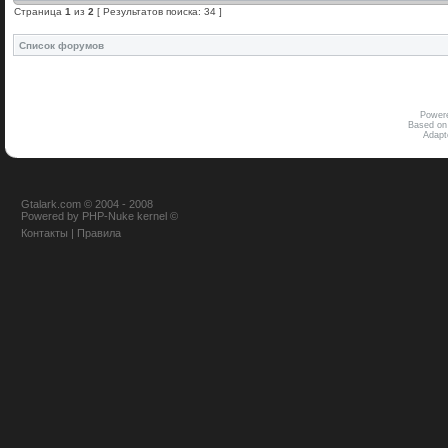
Страница
1
из
2
[ Результатов поиска: 34 ]
Список форумов
Power
Based on
Adap
Gtalark.com © 2004 - 2008
Powered
by
PHP-Nuke
kernel
©
Контакты
|
Правила