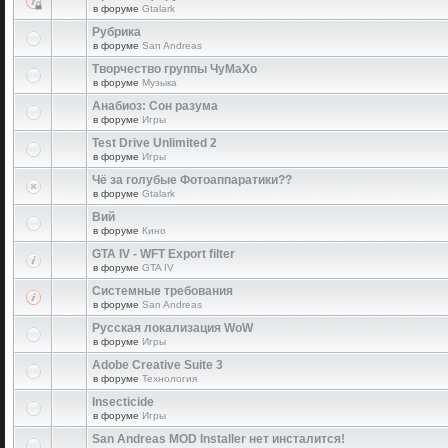
в форуме
Gtalark
Рубрика
в форуме
San Andreas
Творчество группы ЧуМаХо
в форуме
Музыка
Анабиоз: Сон разума
в форуме
Игры
Test Drive Unlimited 2
в форуме
Игры
Чё за голубые Фотоаппаратики??
в форуме
Gtalark
Вий
в форуме
Кино
GTA IV - WFT Export filter
в форуме
GTA IV
Системные требования
в форуме
San Andreas
Русская локализация WoW
в форуме
Игры
Adobe Creative Suite 3
в форуме
Технология
Insecticide
в форуме
Игры
San Andreas MOD Installer нет инсталится!