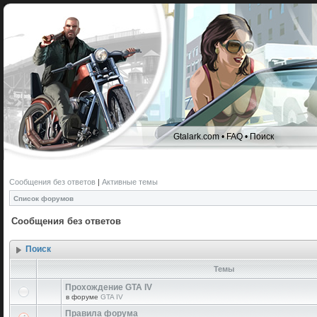
Gtalark.com
•
FAQ
•
Поиск
Сообщения без ответов
|
Активные темы
Список форумов
Сообщения без ответов
Поиск
Темы
Прохождение GTA IV
в форуме
GTA IV
Правила форума