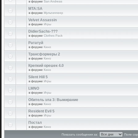
в форуме
San Andreas
MTA:SA
в форуме
Мультиплеер
Velvet Assassin
в форуме
Игры
DidierSachs-???
в форуме
Clothes Pack
Рататуй
в форуме
Кино
Трансформеры 2
в форуме
Кино
Крепкий орешек 4.0
в форуме
Кино
Silent Hill 5
в форуме
Игры
LMNO
в форуме
Игры
Обитель зла 3: Вымирание
в форуме
Кино
Resident Evil 5
в форуме
Игры
Постал
в форуме
Кино
Показать сообщения за:
Поле сор