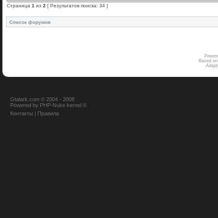
Страница
1
из
2
[ Результатов поиска: 34 ]
Список форумов
Power
Based on
Adap
Gtalark.com © 2004 - 2008
Powered
by
PHP-Nuke
kernel
©
Контакты
|
Правила