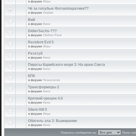
в форуме
Игры
Чё за голубые Фотоаппаратики??
в форуме
Gtalark
Вий
в форуме
Кино
DidierSachs-???
в форуме
Clothes Pack
Resident Evil 5
в форуме
Игры
Рататуй
в форуме
Кино
Пираты Карибского моря 3: На краю Света
в форуме
Кино
КПК
в форуме
Технология
Трансформеры 2
в форуме
Кино
Крепкий орешек 4.0
в форуме
Кино
Silent Hill 5
в форуме
Игры
Обитель зла 3: Вымирание
в форуме
Кино
Показать сообщения за:
Поле сор