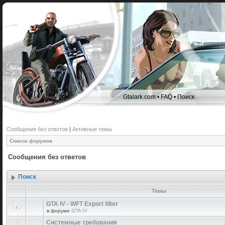
Gtalark.com
•
FAQ
•
Поиск
Сообщения без ответов
|
Активные темы
Список форумов
Сообщения без ответов
Поиск
Темы
GTA IV - WFT Export filter
в форуме
GTA IV
Системные требования