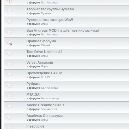
в форуме
San Andreas
Творчество группы ЧуМаХо
в форуме
Музыка
Русская локализация WoW
в форуме
Игры
San Andreas MOD Installer нет инсталится!
в форуме
San Andreas
Правила форума
в форуме
Gtalark
Test Drive Unlimited 2
в форуме
Игры
Velvet Assassin
в форуме
Игры
Прохождение GTA IV
в форуме
GTA IV
Рубрика
в форуме
San Andreas
MTA:SA
в форуме
Мультиплеер
Adobe Creative Suite 3
в форуме
Технология
Анабиоз: Сон разума
в форуме
Игры
Insecticide