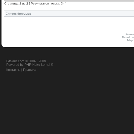
Страница
1
из
2
[ Результатов поиска: 34 ]
Список форумов
Power
Based on
Adap
Gtalark.com © 2004 - 2008
Powered
by
PHP-Nuke
kernel
©
Контакты
|
Правила