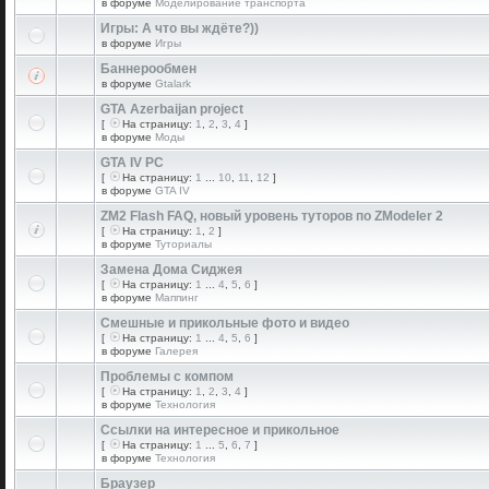
в форуме
Моделирование транспорта
Игры: А что вы ждёте?))
в форуме
Игры
Баннерообмен
в форуме
Gtalark
GTA Azerbaijan project
[
На страницу:
1
,
2
,
3
,
4
]
в форуме
Моды
GTA IV PC
[
На страницу:
1
...
10
,
11
,
12
]
в форуме
GTA IV
ZM2 Flash FAQ, новый уровень туторов по ZModeler 2
[
На страницу:
1
,
2
]
в форуме
Туториалы
Замена Дома Сиджея
[
На страницу:
1
...
4
,
5
,
6
]
в форуме
Маппинг
Смешные и прикольные фото и видео
[
На страницу:
1
...
4
,
5
,
6
]
в форуме
Галерея
Проблемы с компом
[
На страницу:
1
,
2
,
3
,
4
]
в форуме
Технология
Ссылки на интересное и прикольное
[
На страницу:
1
...
5
,
6
,
7
]
в форуме
Технология
Браузер