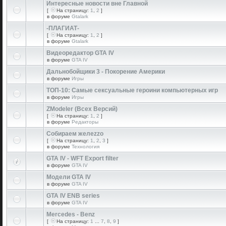
Интересные новости вне Главной
[
На страницу:
1
,
2
]
в форуме
Gtalark
-ПЛАГИАТ-
[
На страницу:
1
,
2
]
в форуме
Gtalark
Видеоредактор GTA IV
в форуме
GTA IV
Дальнобойщики 3 - Покорение Америки
в форуме
Игры
ТОП-10: Самые сексуальные героини компьютерных игр
в форуме
Игры
ZModeler (Всех Версий)
[
На страницу:
1
,
2
]
в форуме
Редакторы
Собираем желеzzо
[
На страницу:
1
,
2
,
3
]
в форуме
Технология
GTA IV - WFT Export filter
в форуме
GTA IV
Модели GTA IV
в форуме
GTA IV
GTA IV ENB series
в форуме
GTA IV
Mercedes - Benz
[
На страницу:
1
...
7
,
8
,
9
]