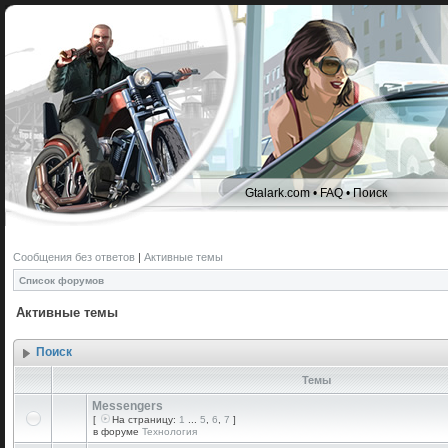
Gtalark.com
•
FAQ
•
Поиск
Сообщения без ответов
|
Активные темы
Список форумов
Активные темы
Поиск
Темы
Messengers
[
На страницу:
1
...
5
,
6
,
7
]
в форуме
Технология