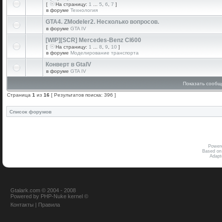
[
На страницу:
1
...
5
,
6
,
7
]
в форуме
Технология
GTA4. ZModeler2. Несколько вопросов.
в форуме
GTA IV
[WIP][SCR] Mercedes-Benz Cl600
[
На страницу:
1
...
8
,
9
,
10
]
в форуме
Моделирование транспорта
Конверт в GtaIV
в форуме
GTA IV
Показать сообщ
Страница
1
из
16
[ Результатов поиска: 396 ]
Список форумов
Power
Based on
Adap
Gtalark.com © 2004 - 2008
Powered
by
PHP-Nuke
kernel
©
Контакты
|
Правила