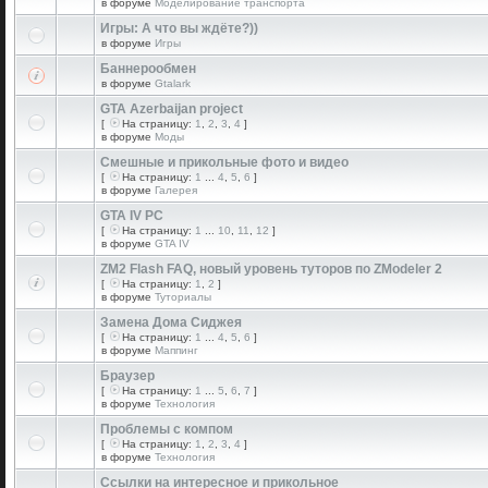
в форуме
Моделирование транспорта
Игры: А что вы ждёте?))
в форуме
Игры
Баннерообмен
в форуме
Gtalark
GTA Azerbaijan project
[
На страницу:
1
,
2
,
3
,
4
]
в форуме
Моды
Смешные и прикольные фото и видео
[
На страницу:
1
...
4
,
5
,
6
]
в форуме
Галерея
GTA IV PC
[
На страницу:
1
...
10
,
11
,
12
]
в форуме
GTA IV
ZM2 Flash FAQ, новый уровень туторов по ZModeler 2
[
На страницу:
1
,
2
]
в форуме
Туториалы
Замена Дома Сиджея
[
На страницу:
1
...
4
,
5
,
6
]
в форуме
Маппинг
Браузер
[
На страницу:
1
...
5
,
6
,
7
]
в форуме
Технология
Проблемы с компом
[
На страницу:
1
,
2
,
3
,
4
]
в форуме
Технология
Ссылки на интересное и прикольное