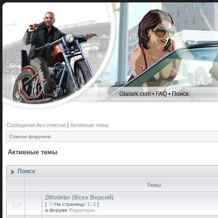
Gtalark.com
•
FAQ
•
Поиск
Сообщения без ответов
|
Активные темы
Список форумов
Активные темы
Поиск
Темы
ZModeler (Всех Версий)
[
На страницу:
1
,
2
]
в форуме
Редакторы