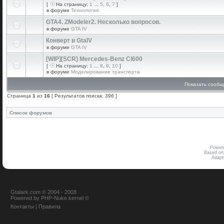
[
На страницу:
1
...
5
,
6
,
7
]
в форуме
Технология
GTA4. ZModeler2. Несколько вопросов.
в форуме
GTA IV
Конверт в GtaIV
в форуме
GTA IV
[WIP][SCR] Mercedes-Benz Cl600
[
На страницу:
1
...
8
,
9
,
10
]
в форуме
Моделирование транспорта
Показать сообщ
Страница
1
из
16
[ Результатов поиска: 396 ]
Список форумов
Power
Based on
Adap
Gtalark.com © 2004 - 2008
Powered
by
PHP-Nuke
kernel
©
Контакты
|
Правила