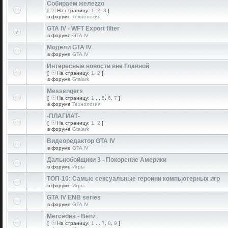
Собираем желеzzо
[
На страницу:
1
,
2
,
3
]
в форуме
Технология
GTA IV - WFT Export filter
в форуме
GTA IV
Модели GTA IV
в форуме
GTA IV
Интересные новости вне Главной
[
На страницу:
1
,
2
]
в форуме
Gtalark
Messengers
[
На страницу:
1
...
5
,
6
,
7
]
в форуме
Технология
-ПЛАГИАТ-
[
На страницу:
1
,
2
]
в форуме
Gtalark
Видеоредактор GTA IV
в форуме
GTA IV
Дальнобойщики 3 - Покорение Америки
в форуме
Игры
ТОП-10: Самые сексуальные героини компьютерных игр
в форуме
Игры
GTA IV ENB series
в форуме
GTA IV
Mercedes - Benz
[
На страницу:
1
...
7
,
8
,
9
]