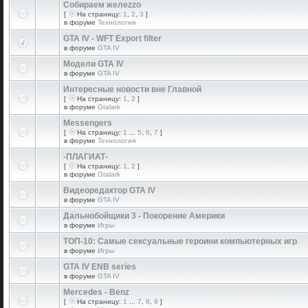
Собираем желеzzо
[
На страницу:
1
,
2
,
3
]
в форуме
Технология
GTA IV - WFT Export filter
в форуме
GTA IV
Модели GTA IV
в форуме
GTA IV
Интересные новости вне Главной
[
На страницу:
1
,
2
]
в форуме
Gtalark
Messengers
[
На страницу:
1
...
5
,
6
,
7
]
в форуме
Технология
-ПЛАГИАТ-
[
На страницу:
1
,
2
]
в форуме
Gtalark
Видеоредактор GTA IV
в форуме
GTA IV
Дальнобойщики 3 - Покорение Америки
в форуме
Игры
ТОП-10: Самые сексуальные героини компьютерных игр
в форуме
Игры
GTA IV ENB series
в форуме
GTA IV
Mercedes - Benz
[
На страницу:
1
...
7
,
8
,
9
]