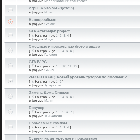
в форуме
Моделирование транспорта
Игры: А что вы ждёте?))
в форуме
Игры
Баннерообмен
в форуме
Gtalark
GTA Azerbaijan project
[
На страницу:
1
,
2
,
3
,
4
]
в форуме
Моды
Смешные и прикольные фото и видео
[
На страницу:
1
...
4
,
5
,
6
]
в форуме
Галерея
GTA IV PC
[
На страницу:
1
...
10
,
11
,
12
]
в форуме
GTA IV
ZM2 Flash FAQ, новый уровень туторов по ZModeler 2
[
На страницу:
1
,
2
]
в форуме
Туториалы
Замена Дома Сиджея
[
На страницу:
1
...
4
,
5
,
6
]
в форуме
Маппинг
Браузер
[
На страницу:
1
...
5
,
6
,
7
]
в форуме
Технология
Проблемы с компом
[
На страницу:
1
,
2
,
3
,
4
]
в форуме
Технология
Ссылки на интересное и прикольное