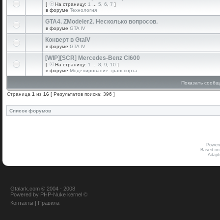
[
На страницу:
1
...
5
,
6
,
7
]
в форуме
Технология
GTA4. ZModeler2. Несколько вопросов.
в форуме
GTA IV
Конверт в GtaIV
в форуме
GTA IV
[WIP][SCR] Mercedes-Benz Cl600
[
На страницу:
1
...
8
,
9
,
10
]
в форуме
Моделирование транспорта
Показать сообщ
Страница
1
из
16
[ Результатов поиска: 396 ]
Список форумов
Power
Based on
Adap
Gtalark.com © 2004 - 2008
Powered
by
PHP-Nuke
kernel
©
Контакты
|
Правила