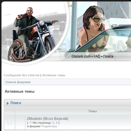
Gtalark.com
•
FAQ
•
Поиск
Сообщения без ответов
|
Активные темы
Список форумов
Активные темы
Поиск
Темы
ZModeler (Всех Версий)
[
На страницу:
1
,
2
]
в форуме
Редакторы