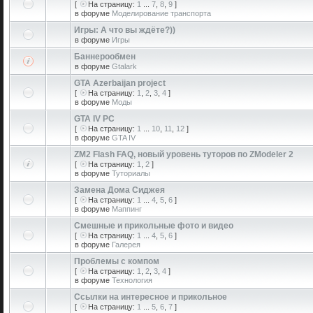
[
На страницу:
1
...
7
,
8
,
9
]
в форуме
Моделирование транспорта
Игры: А что вы ждёте?))
в форуме
Игры
Баннерообмен
в форуме
Gtalark
GTA Azerbaijan project
[
На страницу:
1
,
2
,
3
,
4
]
в форуме
Моды
GTA IV PC
[
На страницу:
1
...
10
,
11
,
12
]
в форуме
GTA IV
ZM2 Flash FAQ, новый уровень туторов по ZModeler 2
[
На страницу:
1
,
2
]
в форуме
Туториалы
Замена Дома Сиджея
[
На страницу:
1
...
4
,
5
,
6
]
в форуме
Маппинг
Смешные и прикольные фото и видео
[
На страницу:
1
...
4
,
5
,
6
]
в форуме
Галерея
Проблемы с компом
[
На страницу:
1
,
2
,
3
,
4
]
в форуме
Технология
Ссылки на интересное и прикольное
[
На страницу:
1
...
5
,
6
,
7
]