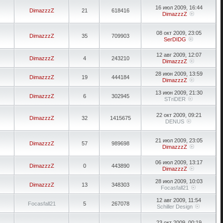
16 июл 2009, 16:44
DimazzzZ
21
618416
DimazzzZ
08 окт 2009, 23:05
DimazzzZ
35
709903
SerDIDG
12 авг 2009, 12:07
DimazzzZ
4
243210
DimazzzZ
28 июн 2009, 13:59
DimazzzZ
19
444184
DimazzzZ
13 июн 2009, 21:30
DimazzzZ
6
302945
STriDER
22 окт 2009, 09:21
DimazzzZ
32
1415675
DENUS
21 июл 2009, 23:05
DimazzzZ
57
989698
DimazzzZ
06 июл 2009, 13:17
DimazzzZ
0
443890
DimazzzZ
28 июл 2009, 10:03
DimazzzZ
13
348303
Focasfall21
12 авг 2009, 11:54
Focasfall21
5
267078
Schiller Design
23 окт 2009, 00:19