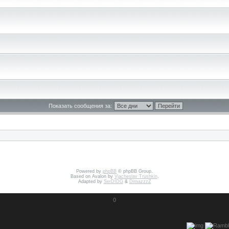
Показать сообщения за:
Powered by
phpBB
© phpBB Group.
Based on Avalon by
Vjacheslav Trushkin
.
Adapted by
SerDIDG
&
DimazzzZ
0