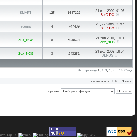
24 июл 2009, 01:06
SMART
125
1647221
SerDIDG
26 дек 2009, 03:37
Trueman
4
747489
SerDIDG
21 янв 2010, 19:01
Zex_NOS
187
3986321
Zex_NOS
23 июл 2009, 18:54
Zex_NOS
3
243251
DENUS
На страницу
1
,
2
,
3
,
4
,
5
...
16
След.
Часовой пояс: UTC + 3 часа
Перейти: