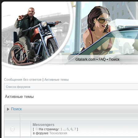
Gtalark.com
•
FAQ
•
Поиск
Сообщения без ответов
|
Активные темы
Список форумов
Активные темы
Поиск
Messengers
[
На страницу:
1
...
5
,
6
,
7
]
в форуме
Технология