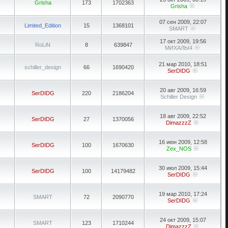
Grisha
173
1702363
Grisha
07 сен 2009, 22:07
Limited_Edition
15
1368101
SMART
17 окт 2009, 19:56
RoLiN
8
639847
МИХАЛЫ4
21 мар 2010, 18:51
schiller_design
66
1690420
SerDIDG
20 авг 2009, 16:59
SerDIDG
220
2186204
Schiller Design
18 авг 2009, 22:52
SerDIDG
27
1370056
DimazzzZ
16 июн 2009, 12:58
SerDIDG
100
1670630
Zex_NOS
30 июл 2009, 15:44
SerDIDG
100
14179482
SerDIDG
19 мар 2010, 17:24
SMART
72
2090770
SerDIDG
24 окт 2009, 15:07
SMART
123
1710244
DimazzzZ