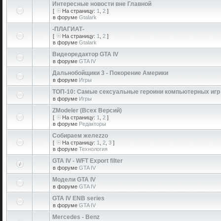
Интересные новости вне Главной
[
На страницу:
1
,
2
]
в форуме
Gtalark
-ПЛАГИАТ-
[
На страницу:
1
,
2
]
в форуме
Gtalark
Видеоредактор GTA IV
в форуме
GTA IV
Дальнобойщики 3 - Покорение Америки
в форуме
Игры
ТОП-10: Самые сексуальные героини компьютерных игр
в форуме
Игры
ZModeler (Всех Версий)
[
На страницу:
1
,
2
]
в форуме
Редакторы
Собираем желеzzо
[
На страницу:
1
,
2
,
3
]
в форуме
Технология
GTA IV - WFT Export filter
в форуме
GTA IV
Модели GTA IV
в форуме
GTA IV
GTA IV ENB series
в форуме
GTA IV
Mercedes - Benz