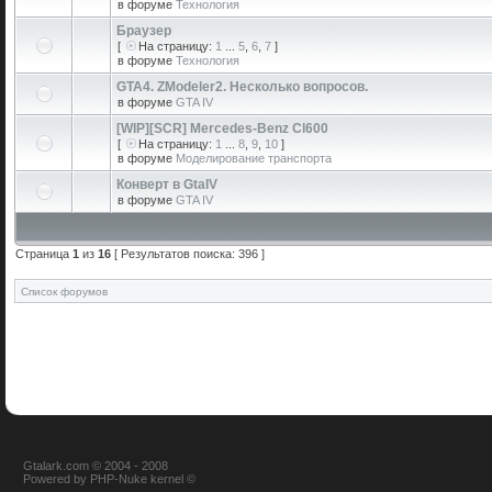
в форуме
Технология
Браузер
[
На страницу:
1
...
5
,
6
,
7
]
в форуме
Технология
GTA4. ZModeler2. Несколько вопросов.
в форуме
GTA IV
[WIP][SCR] Mercedes-Benz Cl600
[
На страницу:
1
...
8
,
9
,
10
]
в форуме
Моделирование транспорта
Конверт в GtaIV
в форуме
GTA IV
Страница
1
из
16
[ Результатов поиска: 396 ]
Список форумов
Gtalark.com © 2004 - 2008
Powered
by
PHP-Nuke
kernel
©