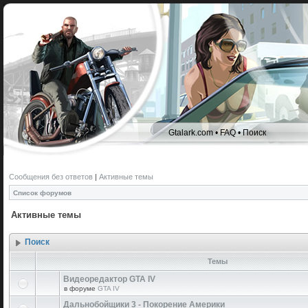
Gtalark.com
•
FAQ
•
Поиск
Сообщения без ответов
|
Активные темы
Список форумов
Активные темы
Поиск
Темы
Видеоредактор GTA IV
в форуме
GTA IV
Дальнобойщики 3 - Покорение Америки