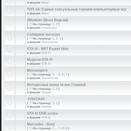
в форуме
Игры
ТОП-10: Самые сексуальные героини компьютерных игр
в форуме
Игры
ZModeler (Всех Версий)
[
На страницу:
1
,
2
]
в форуме
Редакторы
Собираем желеzzо
[
На страницу:
1
,
2
,
3
]
в форуме
Технология
GTA IV - WFT Export filter
в форуме
GTA IV
Модели GTA IV
в форуме
GTA IV
Messengers
[
На страницу:
1
...
5
,
6
,
7
]
в форуме
Технология
Интересные новости вне Главной
[
На страницу:
1
,
2
]
в форуме
Gtalark
-ПЛАГИАТ-
[
На страницу:
1
,
2
]
в форуме
Gtalark
GTA IV ENB series
в форуме
GTA IV
Mercedes - Benz
[
На страницу:
1
...
7
,
8
,
9
]