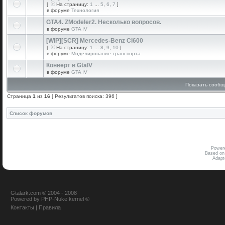
[
На страницу:
1
...
5
,
6
,
7
]
в форуме
Технология
GTA4. ZModeler2. Несколько вопросов.
в форуме
GTA IV
[WIP][SCR] Mercedes-Benz Cl600
[
На страницу:
1
...
8
,
9
,
10
]
в форуме
Моделирование транспорта
Конверт в GtaIV
в форуме
GTA IV
Показать сообщ
Страница
1
из
16
[ Результатов поиска: 396 ]
Список форумов
Power
Based on
Adap
Gtalark.com © 2004 - 2008
Powered
by
PHP-Nuke
kernel
©
Контакты
|
Правила