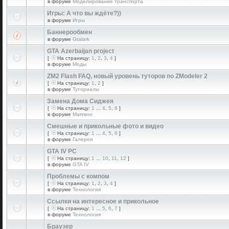
в форуме
Моделирование транспорта
Игры: А что вы ждёте?))
в форуме
Игры
Баннерообмен
в форуме
Gtalark
GTA Azerbaijan project
[
На страницу:
1
,
2
,
3
,
4
]
в форуме
Моды
ZM2 Flash FAQ, новый уровень туторов по ZModeler 2
[
На страницу:
1
,
2
]
в форуме
Туториалы
Замена Дома Сиджея
[
На страницу:
1
...
4
,
5
,
6
]
в форуме
Маппинг
Смешные и прикольные фото и видео
[
На страницу:
1
...
4
,
5
,
6
]
в форуме
Галерея
GTA IV PC
[
На страницу:
1
...
10
,
11
,
12
]
в форуме
GTA IV
Проблемы с компом
[
На страницу:
1
,
2
,
3
,
4
]
в форуме
Технология
Ссылки на интересное и прикольное
[
На страницу:
1
...
5
,
6
,
7
]
в форуме
Технология
Браузер