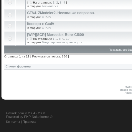
[
На страницу:
1
,
2
,
3
,
4
]
в форуме
Технология
GTA4. ZModeler2. Несколько вопросов.
в форуме
GTA IV
Конверт в GtaIV
в форуме
GTA IV
[WIP][SCR] Mercedes-Benz Cl600
[
На страницу:
1
...
8
,
9
,
10
]
в форуме
Моделирование транспорта
Показать сообщ
Страница
1
из
16
[ Результатов поиска: 396 ]
Список форумов
Power
Based on
Adap
Gtalark.com © 2004 - 2008
Powered
by
PHP-Nuke
kernel
©
Контакты
|
Правила