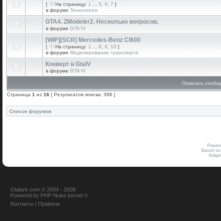
[
На страницу:
1
...
5
,
6
,
7
]
в форуме
Технология
GTA4. ZModeler2. Несколько вопросов.
в форуме
GTA IV
[WIP][SCR] Mercedes-Benz Cl600
[
На страницу:
1
...
8
,
9
,
10
]
в форуме
Моделирование транспорта
Конверт в GtaIV
в форуме
GTA IV
Показать сообщ
Страница
1
из
16
[ Результатов поиска: 396 ]
Список форумов
Power
Based on
Adap
Gtalark.com © 2004 - 2008
Powered
by
PHP-Nuke
kernel
©
Контакты
|
Правила