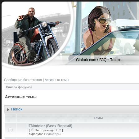
Gtalark.com
•
FAQ
•
Поиск
Сообщения без ответов
|
Активные темы
Список форумов
Активные темы
Поиск
Темы
ZModeler (Всех Версий)
[
На страницу:
1
,
2
]
в форуме
Редакторы