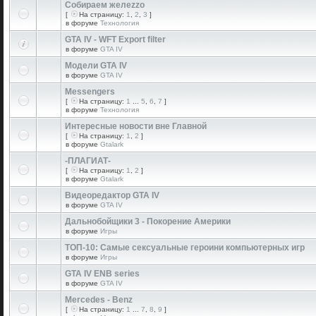
Собираем желеzzо
[
На страницу:
1
,
2
,
3
]
в форуме
Технология
GTA IV - WFT Export filter
в форуме
GTA IV
Модели GTA IV
в форуме
GTA IV
Messengers
[
На страницу:
1
...
5
,
6
,
7
]
в форуме
Технология
Интересные новости вне Главной
[
На страницу:
1
,
2
]
в форуме
Gtalark
-ПЛАГИАТ-
[
На страницу:
1
,
2
]
в форуме
Gtalark
Видеоредактор GTA IV
в форуме
GTA IV
Дальнобойщики 3 - Покорение Америки
в форуме
Игры
ТОП-10: Самые сексуальные героини компьютерных игр
в форуме
Игры
GTA IV ENB series
в форуме
GTA IV
Mercedes - Benz
[
На страницу:
1
...
7
,
8
,
9
]