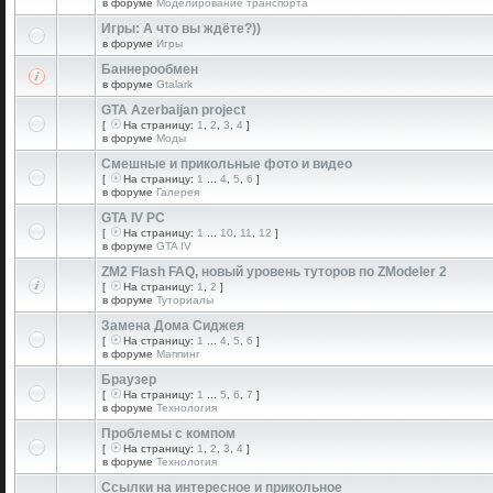
в форуме
Моделирование транспорта
Игры: А что вы ждёте?))
в форуме
Игры
Баннерообмен
в форуме
Gtalark
GTA Azerbaijan project
[
На страницу:
1
,
2
,
3
,
4
]
в форуме
Моды
Смешные и прикольные фото и видео
[
На страницу:
1
...
4
,
5
,
6
]
в форуме
Галерея
GTA IV PC
[
На страницу:
1
...
10
,
11
,
12
]
в форуме
GTA IV
ZM2 Flash FAQ, новый уровень туторов по ZModeler 2
[
На страницу:
1
,
2
]
в форуме
Туториалы
Замена Дома Сиджея
[
На страницу:
1
...
4
,
5
,
6
]
в форуме
Маппинг
Браузер
[
На страницу:
1
...
5
,
6
,
7
]
в форуме
Технология
Проблемы с компом
[
На страницу:
1
,
2
,
3
,
4
]
в форуме
Технология
Ссылки на интересное и прикольное