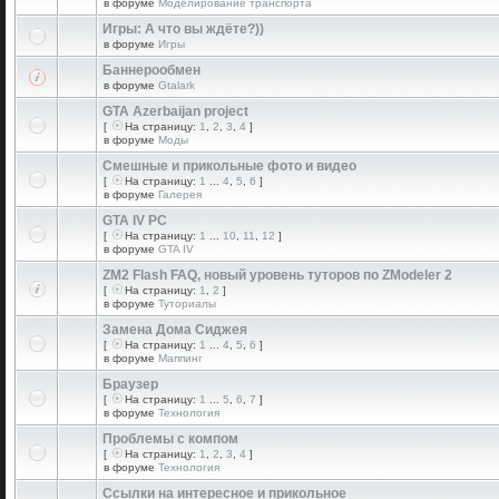
в форуме
Моделирование транспорта
Игры: А что вы ждёте?))
в форуме
Игры
Баннерообмен
в форуме
Gtalark
GTA Azerbaijan project
[
На страницу:
1
,
2
,
3
,
4
]
в форуме
Моды
Смешные и прикольные фото и видео
[
На страницу:
1
...
4
,
5
,
6
]
в форуме
Галерея
GTA IV PC
[
На страницу:
1
...
10
,
11
,
12
]
в форуме
GTA IV
ZM2 Flash FAQ, новый уровень туторов по ZModeler 2
[
На страницу:
1
,
2
]
в форуме
Туториалы
Замена Дома Сиджея
[
На страницу:
1
...
4
,
5
,
6
]
в форуме
Маппинг
Браузер
[
На страницу:
1
...
5
,
6
,
7
]
в форуме
Технология
Проблемы с компом
[
На страницу:
1
,
2
,
3
,
4
]
в форуме
Технология
Ссылки на интересное и прикольное