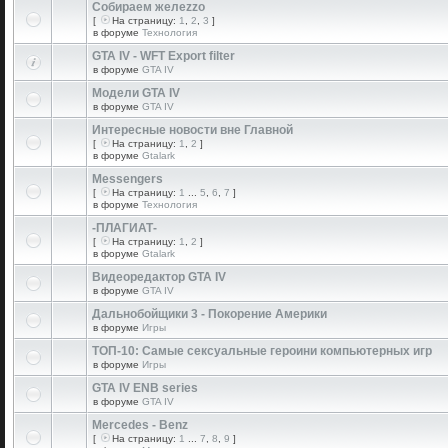
Собираем желеzzо
[
На страницу:
1
,
2
,
3
]
в форуме
Технология
GTA IV - WFT Export filter
в форуме
GTA IV
Модели GTA IV
в форуме
GTA IV
Интересные новости вне Главной
[
На страницу:
1
,
2
]
в форуме
Gtalark
Messengers
[
На страницу:
1
...
5
,
6
,
7
]
в форуме
Технология
-ПЛАГИАТ-
[
На страницу:
1
,
2
]
в форуме
Gtalark
Видеоредактор GTA IV
в форуме
GTA IV
Дальнобойщики 3 - Покорение Америки
в форуме
Игры
ТОП-10: Самые сексуальные героини компьютерных игр
в форуме
Игры
GTA IV ENB series
в форуме
GTA IV
Mercedes - Benz
[
На страницу:
1
...
7
,
8
,
9
]