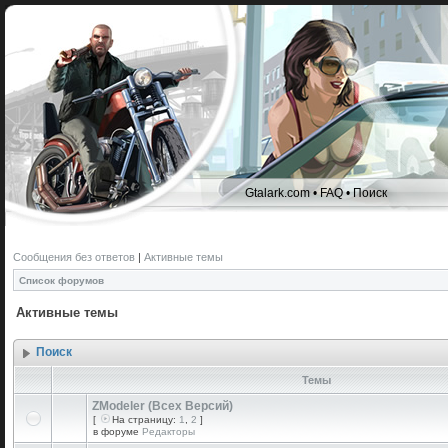
Gtalark.com
•
FAQ
•
Поиск
Сообщения без ответов
|
Активные темы
Список форумов
Активные темы
Поиск
Темы
ZModeler (Всех Версий)
[
На страницу:
1
,
2
]
в форуме
Редакторы