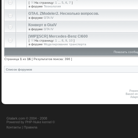
[
На страницу:
1
...
5
,
6
,
7
]
в форуме
Технология
GTA4. ZModeler2. Несколько вопросов.
в форуме
GTA IV
Конверт в GtaIV
в форуме
GTA IV
[WIP][SCR] Mercedes-Benz Cl600
[
На страницу:
1
...
8
,
9
,
10
]
в форуме
Моделирование транспорта
Показать сообщ
Страница
1
из
16
[ Результатов поиска: 396 ]
Список форумов
Power
Based on
Adap
Gtalark.com © 2004 - 2008
Powered
by
PHP-Nuke
kernel
©
Контакты
|
Правила