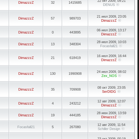
22 окт 2009, 09:21
DimazzzZ
32
1415685
DENUS
21 июл 2009, 23:05
DimazzzZ
57
989703
DimazzzZ
06 июл 2009, 13:17
DimazzzZ
0
443895
DimazzzZ
28 июл 2009, 10:03
DimazzzZ
13
348304
Focasfall21
16 июл 2009, 16:44
DimazzzZ
21
618419
DimazzzZ
24 июл 2009, 08:02
DimazzzZ
130
1990908
Zex_NOS
08 окт 2009, 23:05
DimazzzZ
35
709908
SerDIDG
12 авг 2009, 12:07
DimazzzZ
4
243212
DimazzzZ
28 июн 2009, 13:59
DimazzzZ
19
444185
DimazzzZ
12 авг 2009, 11:54
Focasfall21
5
267080
Schiller Design
23 окт 2009, 00:19