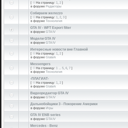
[
На страницу:
1
,
2
]
в форуме
Редакторы
Собираем желеzzо
[
На страницу:
1
,
2
,
3
]
в форуме
Технология
GTA IV - WFT Export filter
в форуме
GTA IV
Модели GTA IV
в форуме
GTA IV
Интересные новости вне Главной
[
На страницу:
1
,
2
]
в форуме
Gtalark
Messengers
[
На страницу:
1
...
5
,
6
,
7
]
в форуме
Технология
-ПЛАГИАТ-
[
На страницу:
1
,
2
]
в форуме
Gtalark
Видеоредактор GTA IV
в форуме
GTA IV
Дальнобойщики 3 - Покорение Америки
в форуме
Игры
GTA IV ENB series
в форуме
GTA IV
Mercedes - Benz