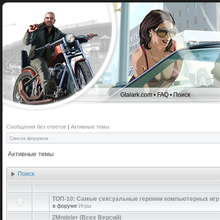
Gtalark.com
•
FAQ
•
Поиск
Сообщения без ответов
|
Активные темы
Список форумов
Активные темы
Поиск
ТОП-10: Самые сексуальные героини компьютерных игр
в форуме
Игры
ZModeler (Всех Версий)