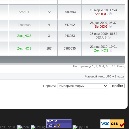
19 мар 2010, 17:24
SMART
72
2090793
SerDIDG
26 дек 2009, 03:37
Trueman
4
747492
SerDIDG
23 июл 2009, 18:54
Zex_NOS
3
243253
DENUS
21 янв 2010, 19:01
Zex_NOS
187
3986335
Zex_NOS
На страницу
1
,
2
,
3
,
4
,
5
...
16
След.
Часовой пояс: UTC + 3 часа
Перейти: