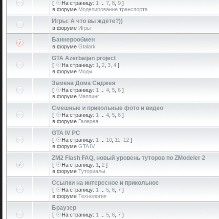
[
На страницу:
1
...
7
,
8
,
9
]
в форуме
Моделирование транспорта
Игры: А что вы ждёте?))
в форуме
Игры
Баннерообмен
в форуме
Gtalark
GTA Azerbaijan project
[
На страницу:
1
,
2
,
3
,
4
]
в форуме
Моды
Замена Дома Сиджея
[
На страницу:
1
...
4
,
5
,
6
]
в форуме
Маппинг
Смешные и прикольные фото и видео
[
На страницу:
1
...
4
,
5
,
6
]
в форуме
Галерея
GTA IV PC
[
На страницу:
1
...
10
,
11
,
12
]
в форуме
GTA IV
ZM2 Flash FAQ, новый уровень туторов по ZModeler 2
[
На страницу:
1
,
2
]
в форуме
Туториалы
Ссылки на интересное и прикольное
[
На страницу:
1
...
5
,
6
,
7
]
в форуме
Технология
Браузер
[
На страницу:
1
...
5
,
6
,
7
]