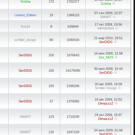
Grisha
173
1702377
Grisha
07 сен 2009, 22:07
Limited_Edition
15
1368115
SMART
17 окт 2009, 19:56
RoLiN
8
639849
МИХАЛЫ4
21 мар 2010, 18:51
schiller_design
66
1690434
SerDIDG
16 июн 2009, 12:58
SerDIDG
100
1670643
Zex_NOS
30 июл 2009, 15:44
SerDIDG
100
14179490
SerDIDG
20 авг 2009, 16:59
SerDIDG
220
2186206
Schiller Design
18 авг 2009, 22:52
SerDIDG
27
1370065
DimazzzZ
24 окт 2009, 15:07
SMART
123
1710249
DimazzzZ
24 июл 2009, 01:06
SMART
125
1647228
SerDIDG