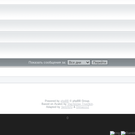
Показать сообщения за:
Powered by
phpBB
© phpBB Group.
Based on Avalon by
Vjacheslav Trushkin
.
Adapted by
SerDIDG
&
DimazzzZ
0