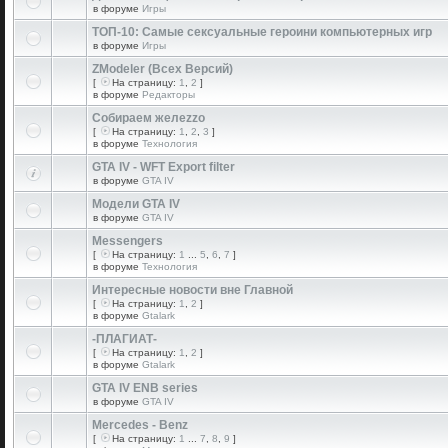
в форуме
Игры
ТОП-10: Самые сексуальные героини компьютерных игр
в форуме
Игры
ZModeler (Всех Версий)
[
На страницу:
1
,
2
]
в форуме
Редакторы
Собираем желеzzо
[
На страницу:
1
,
2
,
3
]
в форуме
Технология
GTA IV - WFT Export filter
в форуме
GTA IV
Модели GTA IV
в форуме
GTA IV
Messengers
[
На страницу:
1
...
5
,
6
,
7
]
в форуме
Технология
Интересные новости вне Главной
[
На страницу:
1
,
2
]
в форуме
Gtalark
-ПЛАГИАТ-
[
На страницу:
1
,
2
]
в форуме
Gtalark
GTA IV ENB series
в форуме
GTA IV
Mercedes - Benz
[
На страницу:
1
...
7
,
8
,
9
]