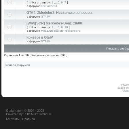
[
На страницу:
1
...
5
,
6
,
7
]
в форуме
Технология
GTA4. ZModeler2. Несколько вопросов.
в форуме
GTA IV
[WIP][SCR] Mercedes-Benz Cl600
[
На страницу:
1
...
8
,
9
,
10
]
в форуме
Моделирование транспорта
Конверт в GtaIV
в форуме
GTA IV
Показать сообщ
Страница
1
из
16
[ Результатов поиска: 396 ]
Список форумов
Power
Based on
Adap
Gtalark.com © 2004 - 2008
Powered
by
PHP-Nuke
kernel
©
Контакты
|
Правила