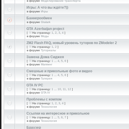
в форуме
Моделирование транспорта
Игры: А что вы ждёте?))
в форуме
Игры
Баннерообмен
в форуме
Gtalark
GTA Azerbaijan project
[
На страницу:
1
,
2
,
3
,
4
]
в форуме
Моды
ZM2 Flash FAQ, новый уровень туторов по ZModeler 2
[
На страницу:
1
,
2
]
в форуме
Туториалы
Замена Дома Сиджея
[
На страницу:
1
...
4
,
5
,
6
]
в форуме
Маппинг
Смешные и прикольные фото и видео
[
На страницу:
1
...
4
,
5
,
6
]
в форуме
Галерея
GTA IV PC
[
На страницу:
1
...
10
,
11
,
12
]
в форуме
GTA IV
Проблемы с компом
[
На страницу:
1
,
2
,
3
,
4
]
в форуме
Технология
Ссылки на интересное и прикольное
[
На страницу:
1
...
5
,
6
,
7
]
в форуме
Технология
Браузер