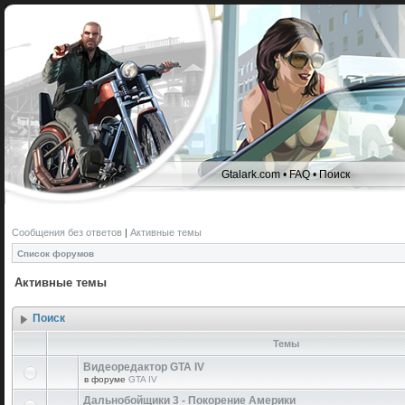
Gtalark.com
•
FAQ
•
Поиск
Сообщения без ответов
|
Активные темы
Список форумов
Активные темы
Поиск
Темы
Видеоредактор GTA IV
в форуме
GTA IV
Дальнобойщики 3 - Покорение Америки