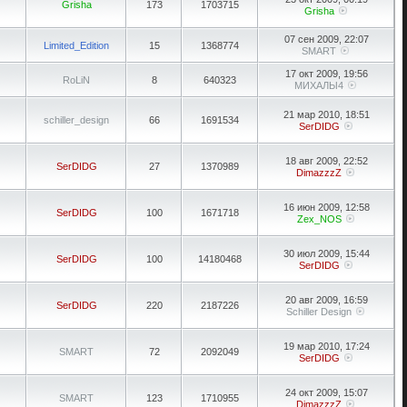
Grisha
173
1703715
Grisha
07 сен 2009, 22:07
Limited_Edition
15
1368774
SMART
17 окт 2009, 19:56
RoLiN
8
640323
МИХАЛЫ4
21 мар 2010, 18:51
schiller_design
66
1691534
SerDIDG
18 авг 2009, 22:52
SerDIDG
27
1370989
DimazzzZ
16 июн 2009, 12:58
SerDIDG
100
1671718
Zex_NOS
30 июл 2009, 15:44
SerDIDG
100
14180468
SerDIDG
20 авг 2009, 16:59
SerDIDG
220
2187226
Schiller Design
19 мар 2010, 17:24
SMART
72
2092049
SerDIDG
24 окт 2009, 15:07
SMART
123
1710955
DimazzzZ