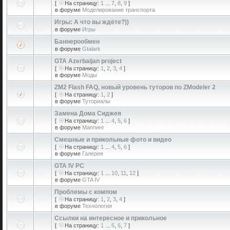
[
На страницу:
1
...
7
,
8
,
9
]
в форуме
Моделирование транспорта
Игры: А что вы ждёте?))
в форуме
Игры
Баннерообмен
в форуме
Gtalark
GTA Azerbaijan project
[
На страницу:
1
,
2
,
3
,
4
]
в форуме
Моды
ZM2 Flash FAQ, новый уровень туторов по ZModeler 2
[
На страницу:
1
,
2
]
в форуме
Туториалы
Замена Дома Сиджея
[
На страницу:
1
...
4
,
5
,
6
]
в форуме
Маппинг
Смешные и прикольные фото и видео
[
На страницу:
1
...
4
,
5
,
6
]
в форуме
Галерея
GTA IV PC
[
На страницу:
1
...
10
,
11
,
12
]
в форуме
GTA IV
Проблемы с компом
[
На страницу:
1
,
2
,
3
,
4
]
в форуме
Технология
Ссылки на интересное и прикольное
[
На страницу:
1
...
5
,
6
,
7
]