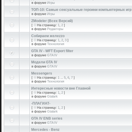
в форуме
Игры
ТОП-10: Самые сексуальные героини компьютерных игр
в форуме
Игры
ZModeler (Всех Версий)
[
На страницу:
1
,
2
]
в форуме
Редакторы
Собираем желеzzо
[
На страницу:
1
,
2
,
3
]
в форуме
Технология
GTA IV - WFT Export filter
в форуме
GTA IV
Модели GTA IV
в форуме
GTA IV
Messengers
[
На страницу:
1
...
5
,
6
,
7
]
в форуме
Технология
Интересные новости вне Главной
[
На страницу:
1
,
2
]
в форуме
Gtalark
-ПЛАГИАТ-
[
На страницу:
1
,
2
]
в форуме
Gtalark
GTA IV ENB series
в форуме
GTA IV
Mercedes - Benz