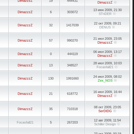
DimazzzZ
19
444431
DimazzzZ
13 июн 2009, 21:30
DimazzzZ
6
303072
STriDER
22 окт 2009, 09:21
DimazzzZ
32
1417039
DENUS
21 июл 2009, 23:05
DimazzzZ
57
990270
DimazzzZ
06 июл 2009, 13:17
DimazzzZ
0
444119
DimazzzZ
28 июл 2009, 10:03
DimazzzZ
13
348527
Focasfall21
24 июл 2009, 08:02
DimazzzZ
130
1991660
Zex_NOS
16 июл 2009, 16:44
DimazzzZ
21
618772
DimazzzZ
08 окт 2009, 23:05
DimazzzZ
35
710318
SerDIDG
12 авг 2009, 11:54
Focasfall21
5
267203
Schiller Design
23 окт 2009, 00:19