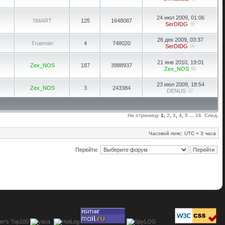
24 июл 2009, 01:06
SMART
125
1648087
SerDIDG
26 дек 2009, 03:37
Trueman
4
748020
SerDIDG
21 янв 2010, 19:01
Zex_NOS
187
3988937
Zex_NOS
23 июл 2009, 18:54
Zex_NOS
3
243384
DENUS
На страницу
1
,
2
,
3
,
4
,
5
...
16
След.
Часовой пояс: UTC + 3 часа
Перейти: