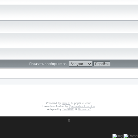
Показать сообщения за:
Powered by
phpBB
© phpBB Group.
Based on Avalon by
Vjacheslav Trushkin
.
Adapted by
SerDIDG
&
DimazzzZ
0