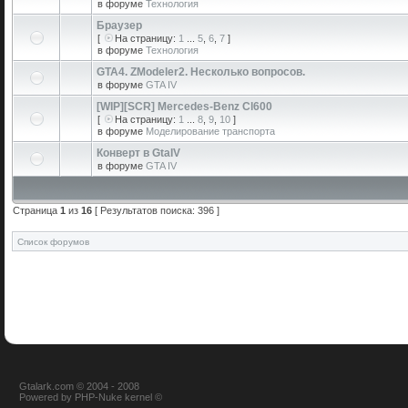
в форуме
Технология
Браузер
[
На страницу:
1
...
5
,
6
,
7
]
в форуме
Технология
GTA4. ZModeler2. Несколько вопросов.
в форуме
GTA IV
[WIP][SCR] Mercedes-Benz Cl600
[
На страницу:
1
...
8
,
9
,
10
]
в форуме
Моделирование транспорта
Конверт в GtaIV
в форуме
GTA IV
Страница
1
из
16
[ Результатов поиска: 396 ]
Список форумов
Gtalark.com © 2004 - 2008
Powered
by
PHP-Nuke
kernel
©