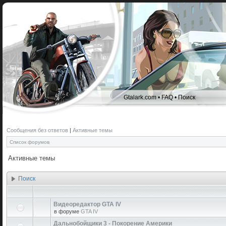
Gtalark.com
•
FAQ
•
Поиск
Сообщения без ответов
|
Активные темы
Список форумов
Активные темы
Поиск
Видеоредактор GTA IV
в форуме
GTA IV
Дальнобойщики 3 - Покорение Америки